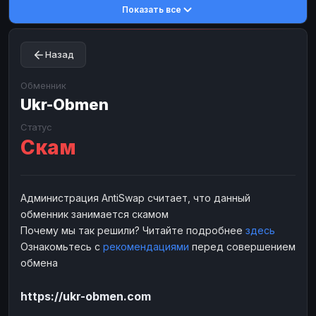
Показать все
Toncoin
Toncoin
TON
TON
Dogecoin
Dogecoin
DOGE
DOGE
Назад
TRX
TRX
TRON
TRON
Bitcoin Cash
Bitcoin Cash
BCH
BCH
Обменник
BinanceCoin
Ukr-Obmen
BinanceCoin
BEP20
BEP20
Ether Classic
Ether Classic
ETC
ETC
Статус
Скам
Solana
Solana
SOL
SOL
Ripple
Ripple
XRP
XRP
ЭЛЕКТРОННЫЕ ДЕНЬГИ
Администрация AntiSwap считает, что данный
обменник занимается скамом
Paxum
Paxum
USD
USD
Почему мы так решили? Читайте подробнее
здесь
Perfect Money
Perfect Money
USD
USD
Ознакомьтесь с
рекомендациями
перед совершением
Payoneer
Payoneer
USD
USD
обмена
PayPal
PayPal
USD
USD
https://ukr-obmen.com
Payeer
Payeer
USD
USD