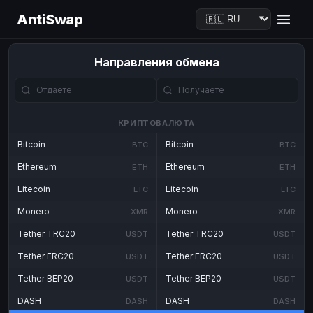
AntiSwap
Направления обмена
КРИПТОВАЛЮТА
Bitcoin
Bitcoin
BTC
BTC
Ethereum
Ethereum
ETH
ETH
Litecoin
Litecoin
LTC
LTC
Monero
Monero
XMR
XMR
Tether TRC20
Tether TRC20
USDT
USDT
Tether ERC20
Tether ERC20
USDT
USDT
Tether BEP20
Tether BEP20
USDT
USDT
DASH
DASH
DASH
DASH