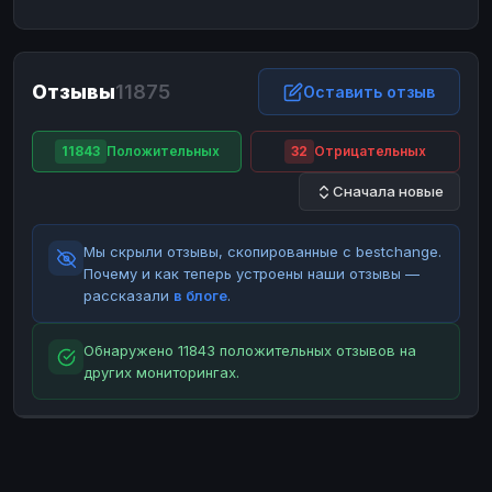
ЮMoney
ЮMoney
RUB
RUB
БАЛАНСЫ КРИПТОБИРЖ
Отзывы
11875
Binance
Binance
Оставить отзыв
RUB
RUB
ИНТЕРНЕТ БАНКИНГ
11843
Положительных
32
Отрицательных
СБЕР
СБЕР
RUB
RUB
Сначала новые
Альфа-Банк
Альфа-Банк
RUB
RUB
Райффайзен
Райффайзен
RUB
RUB
Мы скрыли отзывы, скопированные с bestchange.
ВТБ
ВТБ
RUB
RUB
Почему и как теперь устроены наши отзывы —
рассказали
в блоге
.
Т-Банк
Т-Банк
RUB
RUB
ДЕНЕЖНЫЕ ПЕРЕВОДЫ
Обнаружено 11843 положительных отзывов на
других мониторингах.
ЗК
ЗК
USD
USD
WU
WU
USD
USD
НАЛИЧНЫЕ ДЕНЬГИ
Наличные
Наличные
RUB
RUB