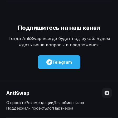
Наличные
Наличные
USD
USD
Наличные
Наличные
KZT
KZT
Подпишитесь на наш канал
Тогда AntiSwap всегда будет под рукой. Будем
ждать ваши вопросы и предложения.
Telegram
AntiSwap
О проекте
Рекомендации
Для обменников
Поддержали проект
Блог
Партнёрка