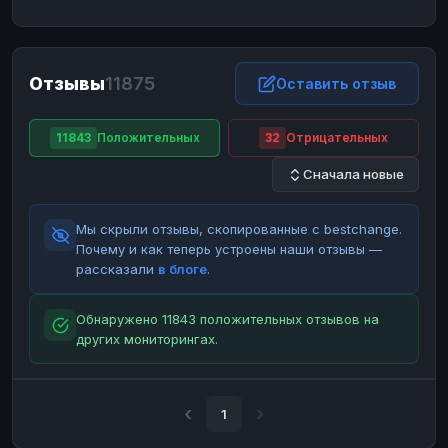
ЮMoney
ЮMoney
RUB
RUB
БАЛАНСЫ КРИПТОБИРЖ
Отзывы
11875
Binance
Binance
Оставить отзыв
RUB
RUB
ИНТЕРНЕТ БАНКИНГ
11843
Положительных
32
Отрицательных
СБЕР
СБЕР
RUB
RUB
Сначала новые
Альфа-Банк
Альфа-Банк
RUB
RUB
Райффайзен
Райффайзен
RUB
RUB
Мы скрыли отзывы, скопированные с bestchange.
ВТБ
ВТБ
RUB
RUB
Почему и как теперь устроены наши отзывы —
рассказали
в блоге
.
Т-Банк
Т-Банк
RUB
RUB
ДЕНЕЖНЫЕ ПЕРЕВОДЫ
Обнаружено 11843 положительных отзывов на
других мониторингах.
ЗК
ЗК
USD
USD
WU
WU
USD
USD
НАЛИЧНЫЕ ДЕНЬГИ
1
Наличные
Наличные
RUB
RUB