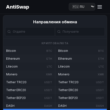
AntiSwap
Направления обмена
КРИПТОВАЛЮТА
Bitcoin
Bitcoin
BTC
BTC
Ethereum
Ethereum
ETH
ETH
Litecoin
Litecoin
LTC
LTC
Monero
Monero
XMR
XMR
Tether TRC20
Tether TRC20
USDT
USDT
Tether ERC20
Tether ERC20
USDT
USDT
Tether BEP20
Tether BEP20
USDT
USDT
DASH
DASH
DASH
DASH