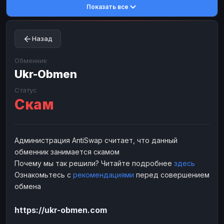
Показать все
Toncoin
Toncoin
TON
TON
Dogecoin
Dogecoin
DOGE
DOGE
Назад
TRX
TRX
TRON
TRON
Bitcoin Cash
Bitcoin Cash
BCH
BCH
Обменник
BinanceCoin
Ukr-Obmen
BinanceCoin
BEP20
BEP20
Ether Classic
Ether Classic
ETC
ETC
Статус
Скам
Solana
Solana
SOL
SOL
Ripple
Ripple
XRP
XRP
ЭЛЕКТРОННЫЕ ДЕНЬГИ
Администрация AntiSwap считает, что данный
обменник занимается скамом
Paxum
Paxum
USD
USD
Почему мы так решили? Читайте подробнее
здесь
Perfect Money
Perfect Money
USD
USD
Ознакомьтесь с
рекомендациями
перед совершением
Payoneer
Payoneer
USD
USD
обмена
PayPal
PayPal
USD
USD
https://ukr-obmen.com
Payeer
Payeer
USD
USD