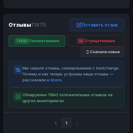
ЮMoney
ЮMoney
RUB
RUB
БАЛАНСЫ КРИПТОБИРЖ
Отзывы
11875
Binance
Binance
Оставить отзыв
RUB
RUB
ИНТЕРНЕТ БАНКИНГ
11843
Положительных
32
Отрицательных
СБЕР
СБЕР
RUB
RUB
Сначала новые
Альфа-Банк
Альфа-Банк
RUB
RUB
Райффайзен
Райффайзен
RUB
RUB
Мы скрыли отзывы, скопированные с bestchange.
ВТБ
ВТБ
RUB
RUB
Почему и как теперь устроены наши отзывы —
рассказали
в блоге
.
Т-Банк
Т-Банк
RUB
RUB
ДЕНЕЖНЫЕ ПЕРЕВОДЫ
Обнаружено 11843 положительных отзывов на
других мониторингах.
ЗК
ЗК
USD
USD
WU
WU
USD
USD
НАЛИЧНЫЕ ДЕНЬГИ
1
Наличные
Наличные
RUB
RUB