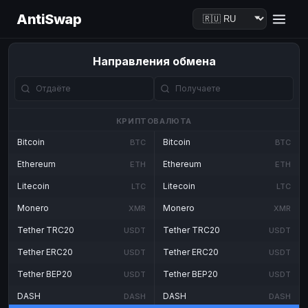
AntiSwap
Направления обмена
КРИПТОВАЛЮТА
Bitcoin
Bitcoin
BTC
BTC
Ethereum
Ethereum
ETH
ETH
Litecoin
Litecoin
LTC
LTC
Monero
Monero
XMR
XMR
Tether TRC20
Tether TRC20
USDT
USDT
Tether ERC20
Tether ERC20
USDT
USDT
Tether BEP20
Tether BEP20
USDT
USDT
DASH
DASH
DASH
DASH