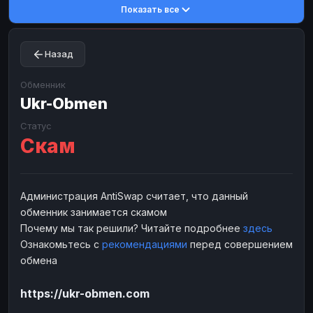
Показать все
Toncoin
Toncoin
TON
TON
Dogecoin
Dogecoin
DOGE
DOGE
Назад
TRX
TRX
TRON
TRON
Bitcoin Cash
Bitcoin Cash
BCH
BCH
Обменник
BinanceCoin
Ukr-Obmen
BinanceCoin
BEP20
BEP20
Ether Classic
Ether Classic
ETC
ETC
Статус
Скам
Solana
Solana
SOL
SOL
Ripple
Ripple
XRP
XRP
ЭЛЕКТРОННЫЕ ДЕНЬГИ
Администрация AntiSwap считает, что данный
обменник занимается скамом
Paxum
Paxum
USD
USD
Почему мы так решили? Читайте подробнее
здесь
Perfect Money
Perfect Money
USD
USD
Ознакомьтесь с
рекомендациями
перед совершением
Payoneer
Payoneer
USD
USD
обмена
PayPal
PayPal
USD
USD
https://ukr-obmen.com
Payeer
Payeer
USD
USD