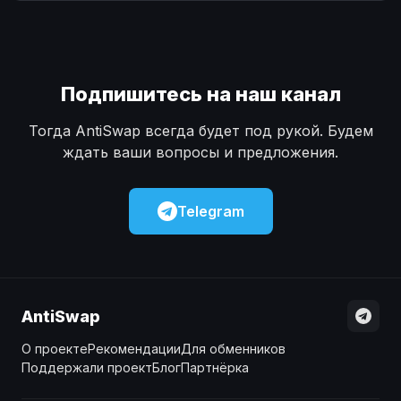
Наличные
Наличные
USD
USD
Наличные
Наличные
KZT
KZT
Подпишитесь на наш канал
Тогда AntiSwap всегда будет под рукой. Будем
ждать ваши вопросы и предложения.
Telegram
AntiSwap
О проекте
Рекомендации
Для обменников
Поддержали проект
Блог
Партнёрка