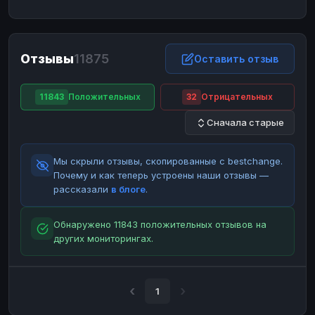
ЮMoney
ЮMoney
RUB
RUB
БАЛАНСЫ КРИПТОБИРЖ
Отзывы
11875
Binance
Binance
Оставить отзыв
RUB
RUB
ИНТЕРНЕТ БАНКИНГ
11843
Положительных
32
Отрицательных
СБЕР
СБЕР
RUB
RUB
Сначала старые
Альфа-Банк
Альфа-Банк
RUB
RUB
Райффайзен
Райффайзен
RUB
RUB
Мы скрыли отзывы, скопированные с bestchange.
ВТБ
ВТБ
RUB
RUB
Почему и как теперь устроены наши отзывы —
рассказали
в блоге
.
Т-Банк
Т-Банк
RUB
RUB
ДЕНЕЖНЫЕ ПЕРЕВОДЫ
Обнаружено 11843 положительных отзывов на
других мониторингах.
ЗК
ЗК
USD
USD
WU
WU
USD
USD
НАЛИЧНЫЕ ДЕНЬГИ
1
Наличные
Наличные
RUB
RUB