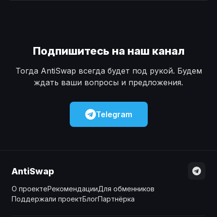
Наличные
Наличные
USD
USD
Наличные
Наличные
KZT
KZT
Подпишитесь на наш канал
Тогда AntiSwap всегда будет под рукой. Будем
ждать ваши вопросы и предложения.
Telegram
AntiSwap
О проекте
Рекомендации
Для обменников
Поддержали проект
Блог
Партнёрка