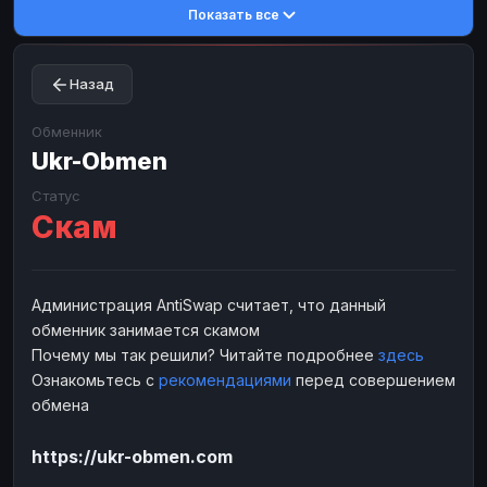
Показать все
Toncoin
Toncoin
TON
TON
Dogecoin
Dogecoin
DOGE
DOGE
Назад
TRX
TRX
TRON
TRON
Bitcoin Cash
Bitcoin Cash
BCH
BCH
Обменник
BinanceCoin
Ukr-Obmen
BinanceCoin
BEP20
BEP20
Ether Classic
Ether Classic
ETC
ETC
Статус
Скам
Solana
Solana
SOL
SOL
Ripple
Ripple
XRP
XRP
ЭЛЕКТРОННЫЕ ДЕНЬГИ
Администрация AntiSwap считает, что данный
обменник занимается скамом
Paxum
Paxum
USD
USD
Почему мы так решили? Читайте подробнее
здесь
Perfect Money
Perfect Money
USD
USD
Ознакомьтесь с
рекомендациями
перед совершением
Payoneer
Payoneer
USD
USD
обмена
PayPal
PayPal
USD
USD
https://ukr-obmen.com
Payeer
Payeer
USD
USD