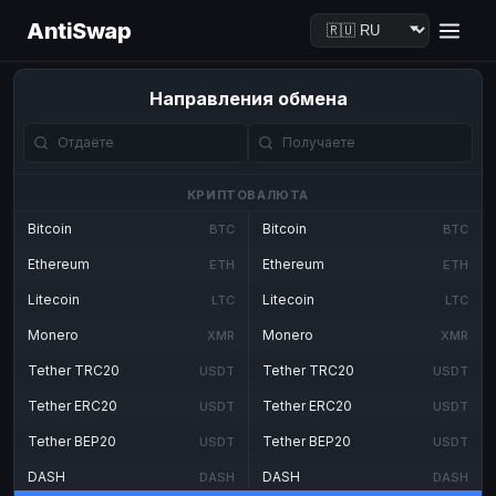
AntiSwap
Направления обмена
КРИПТОВАЛЮТА
Bitcoin
Bitcoin
BTC
BTC
Ethereum
Ethereum
ETH
ETH
Litecoin
Litecoin
LTC
LTC
Monero
Monero
XMR
XMR
Tether TRC20
Tether TRC20
USDT
USDT
Tether ERC20
Tether ERC20
USDT
USDT
Tether BEP20
Tether BEP20
USDT
USDT
DASH
DASH
DASH
DASH