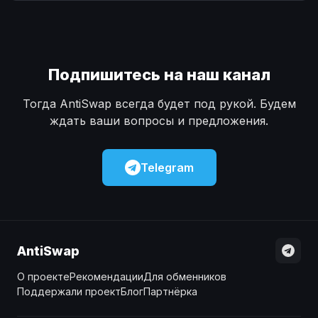
Наличные
Наличные
USD
USD
Наличные
Наличные
KZT
KZT
Подпишитесь на наш канал
Тогда AntiSwap всегда будет под рукой. Будем
ждать ваши вопросы и предложения.
Telegram
AntiSwap
О проекте
Рекомендации
Для обменников
Поддержали проект
Блог
Партнёрка