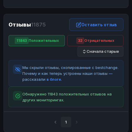
ЮMoney
ЮMoney
RUB
RUB
БАЛАНСЫ КРИПТОБИРЖ
Отзывы
11875
Binance
Binance
Оставить отзыв
RUB
RUB
ИНТЕРНЕТ БАНКИНГ
11843
Положительных
32
Отрицательных
СБЕР
СБЕР
RUB
RUB
Сначала старые
Альфа-Банк
Альфа-Банк
RUB
RUB
Райффайзен
Райффайзен
RUB
RUB
Мы скрыли отзывы, скопированные с bestchange.
ВТБ
ВТБ
RUB
RUB
Почему и как теперь устроены наши отзывы —
рассказали
в блоге
.
Т-Банк
Т-Банк
RUB
RUB
ДЕНЕЖНЫЕ ПЕРЕВОДЫ
Обнаружено 11843 положительных отзывов на
других мониторингах.
ЗК
ЗК
USD
USD
WU
WU
USD
USD
НАЛИЧНЫЕ ДЕНЬГИ
1
Наличные
Наличные
RUB
RUB