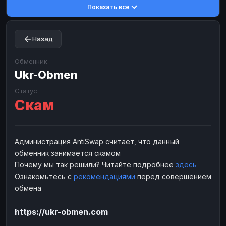
Показать все
Toncoin
Toncoin
TON
TON
Dogecoin
Dogecoin
DOGE
DOGE
Назад
TRX
TRX
TRON
TRON
Bitcoin Cash
Bitcoin Cash
BCH
BCH
Обменник
BinanceCoin
Ukr-Obmen
BinanceCoin
BEP20
BEP20
Ether Classic
Ether Classic
ETC
ETC
Статус
Скам
Solana
Solana
SOL
SOL
Ripple
Ripple
XRP
XRP
ЭЛЕКТРОННЫЕ ДЕНЬГИ
Администрация AntiSwap считает, что данный
обменник занимается скамом
Paxum
Paxum
USD
USD
Почему мы так решили? Читайте подробнее
здесь
Perfect Money
Perfect Money
USD
USD
Ознакомьтесь с
рекомендациями
перед совершением
Payoneer
Payoneer
USD
USD
обмена
PayPal
PayPal
USD
USD
https://ukr-obmen.com
Payeer
Payeer
USD
USD