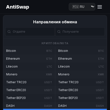
AntiSwap
Направления обмена
КРИПТОВАЛЮТА
Bitcoin
Bitcoin
BTC
BTC
Ethereum
Ethereum
ETH
ETH
Litecoin
Litecoin
LTC
LTC
Monero
Monero
XMR
XMR
Tether TRC20
Tether TRC20
USDT
USDT
Tether ERC20
Tether ERC20
USDT
USDT
Tether BEP20
Tether BEP20
USDT
USDT
DASH
DASH
DASH
DASH