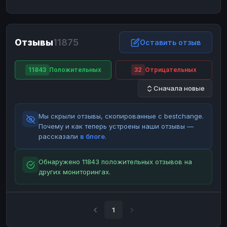
ЮMoney
ЮMoney
RUB
RUB
БАЛАНСЫ КРИПТОБИРЖ
Отзывы
11875
Binance
Binance
Оставить отзыв
RUB
RUB
ИНТЕРНЕТ БАНКИНГ
11843
Положительных
32
Отрицательных
СБЕР
СБЕР
RUB
RUB
Сначала новые
Альфа-Банк
Альфа-Банк
RUB
RUB
Райффайзен
Райффайзен
RUB
RUB
Мы скрыли отзывы, скопированные с bestchange.
ВТБ
ВТБ
RUB
RUB
Почему и как теперь устроены наши отзывы —
рассказали
в блоге
.
Т-Банк
Т-Банк
RUB
RUB
ДЕНЕЖНЫЕ ПЕРЕВОДЫ
Обнаружено 11843 положительных отзывов на
других мониторингах.
ЗК
ЗК
USD
USD
WU
WU
USD
USD
НАЛИЧНЫЕ ДЕНЬГИ
1
Наличные
Наличные
RUB
RUB