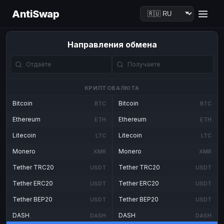
AntiSwap
Направления обмена
КРИПТОВАЛЮТА
Bitcoin
Bitcoin
BTC
BTC
Ethereum
Ethereum
ETH
ETH
Litecoin
Litecoin
LTC
LTC
Monero
Monero
XMR
XMR
Tether TRC20
Tether TRC20
USDT
USDT
Tether ERC20
Tether ERC20
USDT
USDT
Tether BEP20
Tether BEP20
USDT
USDT
DASH
DASH
DASH
DASH