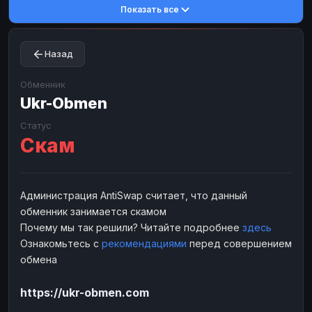
Показать все
Toncoin
Toncoin
TON
TON
Dogecoin
Dogecoin
DOGE
DOGE
Назад
TRX
TRX
TRON
TRON
Bitcoin Cash
Bitcoin Cash
BCH
BCH
Обменник
BinanceCoin
Ukr-Obmen
BinanceCoin
BEP20
BEP20
Ether Classic
Ether Classic
ETC
ETC
Статус
Скам
Solana
Solana
SOL
SOL
Ripple
Ripple
XRP
XRP
ЭЛЕКТРОННЫЕ ДЕНЬГИ
Администрация AntiSwap считает, что данный
обменник занимается скамом
Paxum
Paxum
USD
USD
Почему мы так решили? Читайте подробнее
здесь
Perfect Money
Perfect Money
USD
USD
Ознакомьтесь с
рекомендациями
перед совершением
Payoneer
Payoneer
USD
USD
обмена
PayPal
PayPal
USD
USD
https://ukr-obmen.com
Payeer
Payeer
USD
USD