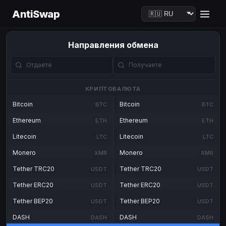
AntiSwap
Направления обмена
КРИПТОВАЛЮТА
Bitcoin
Bitcoin
BTC
BTC
Ethereum
Ethereum
ETH
ETH
Litecoin
Litecoin
LTC
LTC
Monero
Monero
XMR
XMR
Tether TRC20
Tether TRC20
USDT
USDT
Tether ERC20
Tether ERC20
USDT
USDT
Tether BEP20
Tether BEP20
USDT
USDT
DASH
DASH
DASH
DASH