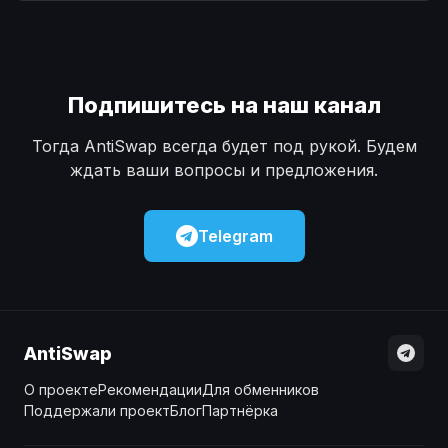
Наличные
Наличные
USD
USD
Наличные
Наличные
KZT
KZT
Подпишитесь на наш канал
Тогда AntiSwap всегда будет под рукой. Будем
ждать ваши вопросы и предложения.
Telegram
AntiSwap
О проекте
Рекомендации
Для обменников
Поддержали проект
Блог
Партнёрка