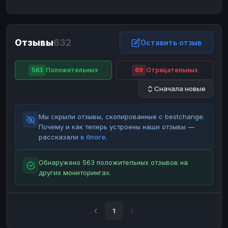
ЮMoney
ЮMoney
RUB
RUB
БАЛАНСЫ КРИПТОБИРЖ
Отзывы
632
Binance
Binance
Оставить отзыв
RUB
RUB
ИНТЕРНЕТ БАНКИНГ
563
Положительных
69
Отрицательных
СБЕР
СБЕР
RUB
RUB
Сначала новые
Альфа-Банк
Альфа-Банк
RUB
RUB
Райффайзен
Райффайзен
RUB
RUB
Мы скрыли отзывы, скопированные с bestchange.
ВТБ
ВТБ
RUB
RUB
Почему и как теперь устроены наши отзывы —
рассказали
в блоге
.
Т-Банк
Т-Банк
RUB
RUB
ДЕНЕЖНЫЕ ПЕРЕВОДЫ
Обнаружено 563 положительных отзывов на
других мониторингах.
ЗК
ЗК
USD
USD
WU
WU
USD
USD
НАЛИЧНЫЕ ДЕНЬГИ
1
Наличные
Наличные
RUB
RUB