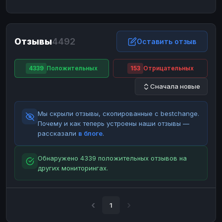
ЮMoney
ЮMoney
RUB
RUB
БАЛАНСЫ КРИПТОБИРЖ
Отзывы
4492
Binance
Binance
Оставить отзыв
RUB
RUB
ИНТЕРНЕТ БАНКИНГ
4339
Положительных
153
Отрицательных
СБЕР
СБЕР
RUB
RUB
Сначала новые
Альфа-Банк
Альфа-Банк
RUB
RUB
Райффайзен
Райффайзен
RUB
RUB
Мы скрыли отзывы, скопированные с bestchange.
ВТБ
ВТБ
RUB
RUB
Почему и как теперь устроены наши отзывы —
рассказали
в блоге
.
Т-Банк
Т-Банк
RUB
RUB
ДЕНЕЖНЫЕ ПЕРЕВОДЫ
Обнаружено 4339 положительных отзывов на
других мониторингах.
ЗК
ЗК
USD
USD
WU
WU
USD
USD
НАЛИЧНЫЕ ДЕНЬГИ
1
Наличные
Наличные
RUB
RUB