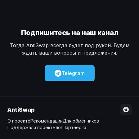
Наличные
Наличные
USD
USD
Наличные
Наличные
KZT
KZT
Подпишитесь на наш канал
Тогда AntiSwap всегда будет под рукой. Будем
ждать ваши вопросы и предложения.
Telegram
AntiSwap
О проекте
Рекомендации
Для обменников
Поддержали проект
Блог
Партнёрка