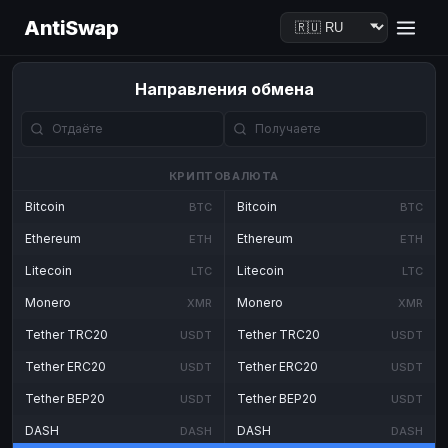
AntiSwap
Направления обмена
КРИПТОВАЛЮТА
Bitcoin
Bitcoin
BTC
BTC
Ethereum
Ethereum
ETH
ETH
Litecoin
Litecoin
LTC
LTC
Monero
Monero
XMR
XMR
Tether TRC20
Tether TRC20
USDT
USDT
Tether ERC20
Tether ERC20
USDT
USDT
Tether BEP20
Tether BEP20
USDT
USDT
DASH
DASH
DASH
DASH