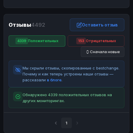
ЮMoney
ЮMoney
RUB
RUB
БАЛАНСЫ КРИПТОБИРЖ
Отзывы
4492
Binance
Binance
Оставить отзыв
RUB
RUB
ИНТЕРНЕТ БАНКИНГ
4339
Положительных
153
Отрицательных
СБЕР
СБЕР
RUB
RUB
Сначала новые
Альфа-Банк
Альфа-Банк
RUB
RUB
Райффайзен
Райффайзен
RUB
RUB
Мы скрыли отзывы, скопированные с bestchange.
ВТБ
ВТБ
RUB
RUB
Почему и как теперь устроены наши отзывы —
рассказали
в блоге
.
Т-Банк
Т-Банк
RUB
RUB
ДЕНЕЖНЫЕ ПЕРЕВОДЫ
Обнаружено 4339 положительных отзывов на
других мониторингах.
ЗК
ЗК
USD
USD
WU
WU
USD
USD
НАЛИЧНЫЕ ДЕНЬГИ
1
Наличные
Наличные
RUB
RUB