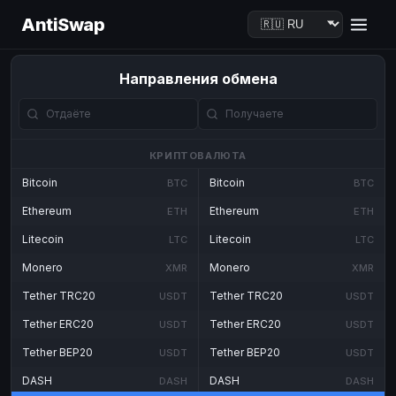
AntiSwap
Направления обмена
КРИПТОВАЛЮТА
Bitcoin
Bitcoin
BTC
BTC
Ethereum
Ethereum
ETH
ETH
Litecoin
Litecoin
LTC
LTC
Monero
Monero
XMR
XMR
Tether TRC20
Tether TRC20
USDT
USDT
Tether ERC20
Tether ERC20
USDT
USDT
Tether BEP20
Tether BEP20
USDT
USDT
DASH
DASH
DASH
DASH