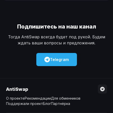
Наличные
Наличные
USD
USD
Наличные
Наличные
KZT
KZT
Подпишитесь на наш канал
Тогда AntiSwap всегда будет под рукой. Будем
ждать ваши вопросы и предложения.
Telegram
AntiSwap
О проекте
Рекомендации
Для обменников
Поддержали проект
Блог
Партнёрка