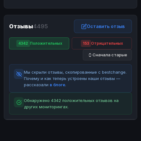
ЮMoney
ЮMoney
RUB
RUB
БАЛАНСЫ КРИПТОБИРЖ
Отзывы
4495
Binance
Binance
Оставить отзыв
RUB
RUB
ИНТЕРНЕТ БАНКИНГ
4342
Положительных
153
Отрицательных
СБЕР
СБЕР
RUB
RUB
Сначала старые
Альфа-Банк
Альфа-Банк
RUB
RUB
Райффайзен
Райффайзен
RUB
RUB
Мы скрыли отзывы, скопированные с bestchange.
ВТБ
ВТБ
RUB
RUB
Почему и как теперь устроены наши отзывы —
рассказали
в блоге
.
Т-Банк
Т-Банк
RUB
RUB
ДЕНЕЖНЫЕ ПЕРЕВОДЫ
Обнаружено 4342 положительных отзывов на
других мониторингах.
ЗК
ЗК
USD
USD
WU
WU
USD
USD
НАЛИЧНЫЕ ДЕНЬГИ
Наличные
Наличные
RUB
RUB