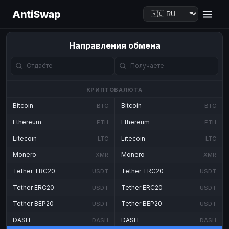
AntiSwap
Направления обмена
КРИПТОВАЛЮТА
Bitcoin
Bitcoin
BTC
BTC
Ethereum
Ethereum
ETH
ETH
Litecoin
Litecoin
LTC
LTC
Monero
Monero
XMR
XMR
Tether TRC20
Tether TRC20
USDT
USDT
Tether ERC20
Tether ERC20
USDT
USDT
Tether BEP20
Tether BEP20
USDT
USDT
DASH
DASH
DASH
DASH