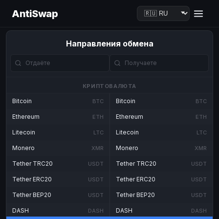
AntiSwap
Направления обмена
КРИПТОВАЛЮТА
Bitcoin
Bitcoin
BTC
BTC
Ethereum
Ethereum
ETH
ETH
Litecoin
Litecoin
LTC
LTC
Monero
Monero
XMR
XMR
Tether TRC20
Tether TRC20
USDT
USDT
Tether ERC20
Tether ERC20
USDT
USDT
Tether BEP20
Tether BEP20
USDT
USDT
DASH
DASH
DASH
DASH