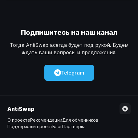
Наличные
Наличные
USD
USD
Наличные
Наличные
KZT
KZT
Подпишитесь на наш канал
Тогда AntiSwap всегда будет под рукой. Будем
ждать ваши вопросы и предложения.
Telegram
AntiSwap
О проекте
Рекомендации
Для обменников
Поддержали проект
Блог
Партнёрка