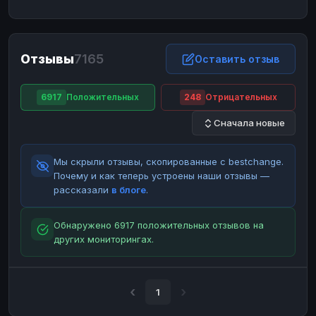
ЮMoney
ЮMoney
RUB
RUB
БАЛАНСЫ КРИПТОБИРЖ
Отзывы
7165
Binance
Binance
Оставить отзыв
RUB
RUB
ИНТЕРНЕТ БАНКИНГ
6917
Положительных
248
Отрицательных
СБЕР
СБЕР
RUB
RUB
Сначала новые
Альфа-Банк
Альфа-Банк
RUB
RUB
Райффайзен
Райффайзен
RUB
RUB
Мы скрыли отзывы, скопированные с bestchange.
ВТБ
ВТБ
RUB
RUB
Почему и как теперь устроены наши отзывы —
рассказали
в блоге
.
Т-Банк
Т-Банк
RUB
RUB
ДЕНЕЖНЫЕ ПЕРЕВОДЫ
Обнаружено 6917 положительных отзывов на
других мониторингах.
ЗК
ЗК
USD
USD
WU
WU
USD
USD
НАЛИЧНЫЕ ДЕНЬГИ
1
Наличные
Наличные
RUB
RUB