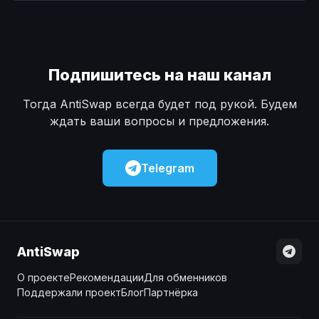
Наличные
Наличные
USD
USD
Наличные
Наличные
KZT
KZT
Подпишитесь на наш канал
Тогда AntiSwap всегда будет под рукой. Будем
ждать ваши вопросы и предложения.
Telegram
AntiSwap
О проекте
Рекомендации
Для обменников
Поддержали проект
Блог
Партнёрка