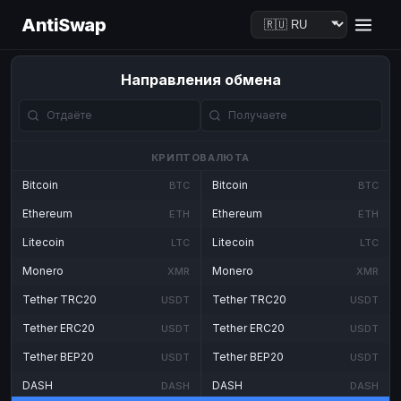
AntiSwap
Направления обмена
КРИПТОВАЛЮТА
Bitcoin
Bitcoin
BTC
BTC
Ethereum
Ethereum
ETH
ETH
Litecoin
Litecoin
LTC
LTC
Monero
Monero
XMR
XMR
Tether TRC20
Tether TRC20
USDT
USDT
Tether ERC20
Tether ERC20
USDT
USDT
Tether BEP20
Tether BEP20
USDT
USDT
DASH
DASH
DASH
DASH