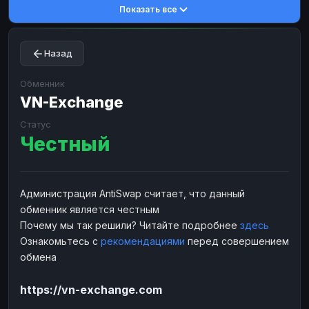
Показать все
Toncoin
Toncoin
TON
TON
Dogecoin
Dogecoin
DOGE
DOGE
Назад
TRX
TRX
TRON
TRON
Bitcoin Cash
Bitcoin Cash
BCH
BCH
Обменник
BinanceCoin
VN-Exchange
BinanceCoin
BEP20
BEP20
Ether Classic
Ether Classic
ETC
ETC
Статус
Честный
Solana
Solana
SOL
SOL
Ripple
Ripple
XRP
XRP
ЭЛЕКТРОННЫЕ ДЕНЬГИ
Администрация AntiSwap считает, что данный
обменник является честным
Paxum
Paxum
USD
USD
Почему мы так решили? Читайте подробнее
здесь
Perfect Money
Perfect Money
USD
USD
Ознакомьтесь с
рекомендациями
перед совершением
Payoneer
Payoneer
USD
USD
обмена
PayPal
PayPal
USD
USD
https://vn-exchange.com
Payeer
Payeer
USD
USD