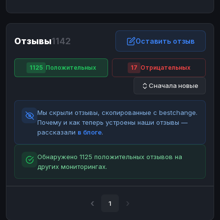
ЮMoney
ЮMoney
RUB
RUB
БАЛАНСЫ КРИПТОБИРЖ
Отзывы
1142
Binance
Binance
Оставить отзыв
RUB
RUB
ИНТЕРНЕТ БАНКИНГ
1125
Положительных
17
Отрицательных
СБЕР
СБЕР
RUB
RUB
Сначала новые
Альфа-Банк
Альфа-Банк
RUB
RUB
Райффайзен
Райффайзен
RUB
RUB
Мы скрыли отзывы, скопированные с bestchange.
ВТБ
ВТБ
RUB
RUB
Почему и как теперь устроены наши отзывы —
рассказали
в блоге
.
Т-Банк
Т-Банк
RUB
RUB
ДЕНЕЖНЫЕ ПЕРЕВОДЫ
Обнаружено 1125 положительных отзывов на
других мониторингах.
ЗК
ЗК
USD
USD
WU
WU
USD
USD
НАЛИЧНЫЕ ДЕНЬГИ
1
Наличные
Наличные
RUB
RUB