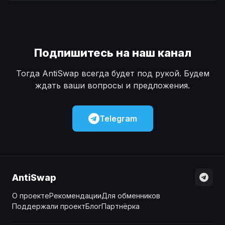
Наличные
Наличные
USD
USD
Наличные
Наличные
KZT
KZT
Подпишитесь на наш канал
Тогда AntiSwap всегда будет под рукой. Будем
ждать ваши вопросы и предложения.
Telegram
AntiSwap
О проекте
Рекомендации
Для обменников
Поддержали проект
Блог
Партнёрка