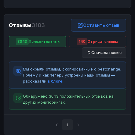
ЮMoney
ЮMoney
RUB
RUB
БАЛАНСЫ КРИПТОБИРЖ
Отзывы
3183
Binance
Binance
Оставить отзыв
RUB
RUB
ИНТЕРНЕТ БАНКИНГ
3043
Положительных
140
Отрицательных
СБЕР
СБЕР
RUB
RUB
Сначала новые
Альфа-Банк
Альфа-Банк
RUB
RUB
Райффайзен
Райффайзен
RUB
RUB
Мы скрыли отзывы, скопированные с bestchange.
ВТБ
ВТБ
RUB
RUB
Почему и как теперь устроены наши отзывы —
рассказали
в блоге
.
Т-Банк
Т-Банк
RUB
RUB
ДЕНЕЖНЫЕ ПЕРЕВОДЫ
Обнаружено 3043 положительных отзывов на
других мониторингах.
ЗК
ЗК
USD
USD
WU
WU
USD
USD
НАЛИЧНЫЕ ДЕНЬГИ
1
Наличные
Наличные
RUB
RUB