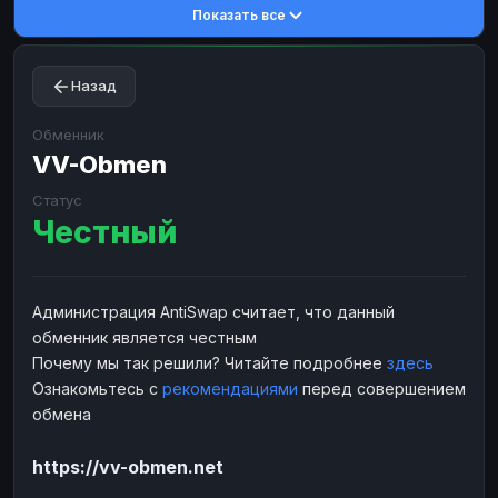
Показать все
Toncoin
Toncoin
TON
TON
Dogecoin
Dogecoin
DOGE
DOGE
Назад
TRX
TRX
TRON
TRON
Bitcoin Cash
Bitcoin Cash
BCH
BCH
Обменник
BinanceCoin
VV-Obmen
BinanceCoin
BEP20
BEP20
Ether Classic
Ether Classic
ETC
ETC
Статус
Честный
Solana
Solana
SOL
SOL
Ripple
Ripple
XRP
XRP
ЭЛЕКТРОННЫЕ ДЕНЬГИ
Администрация AntiSwap считает, что данный
обменник является честным
Paxum
Paxum
USD
USD
Почему мы так решили? Читайте подробнее
здесь
Perfect Money
Perfect Money
USD
USD
Ознакомьтесь с
рекомендациями
перед совершением
Payoneer
Payoneer
USD
USD
обмена
PayPal
PayPal
USD
USD
https://vv-obmen.net
Payeer
Payeer
USD
USD