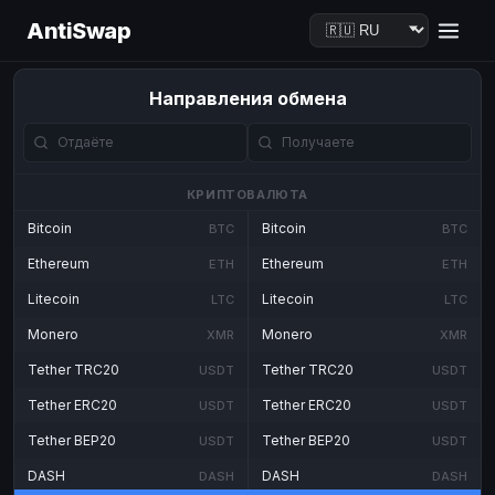
AntiSwap
Направления обмена
КРИПТОВАЛЮТА
Bitcoin
Bitcoin
BTC
BTC
Ethereum
Ethereum
ETH
ETH
Litecoin
Litecoin
LTC
LTC
Monero
Monero
XMR
XMR
Tether TRC20
Tether TRC20
USDT
USDT
Tether ERC20
Tether ERC20
USDT
USDT
Tether BEP20
Tether BEP20
USDT
USDT
DASH
DASH
DASH
DASH