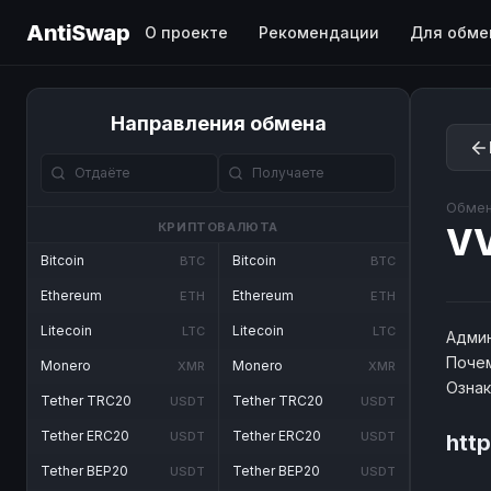
AntiSwap
О проекте
Рекомендации
Для обме
Направления обмена
Обмен
КРИПТОВАЛЮТА
V
Bitcoin
Bitcoin
BTC
BTC
Ethereum
Ethereum
ETH
ETH
Litecoin
Litecoin
LTC
LTC
Админ
Почем
Monero
Monero
XMR
XMR
Озна
Tether TRC20
Tether TRC20
USDT
USDT
Tether ERC20
Tether ERC20
USDT
USDT
htt
Tether BEP20
Tether BEP20
USDT
USDT