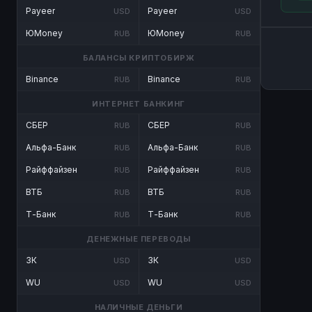
Payeer
Payeer
USD
USD
ЮMoney
ЮMoney
RUB
RUB
БАЛАНСЫ КРИПТОБИРЖ
Binance
Binance
RUB
RUB
ИНТЕРНЕТ БАНКИНГ
СБЕР
СБЕР
RUB
RUB
Альфа-Банк
Альфа-Банк
RUB
RUB
Райффайзен
Райффайзен
RUB
RUB
ВТБ
ВТБ
RUB
RUB
Т-Банк
Т-Банк
RUB
RUB
ДЕНЕЖНЫЕ ПЕРЕВОДЫ
ЗК
ЗК
USD
USD
WU
WU
USD
USD
НАЛИЧНЫЕ ДЕНЬГИ