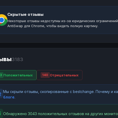
Скрытые отзывы
Некоторые отзывы недоступны из-за юридических ограничений
AntiSwap для Chrome, чтобы видеть полную картину.
ывы
3183
Положительных
Отрицательных
3
140
Мы скрыли отзывы, скопированные с bestchange. Почему и 
блоге
.
Обнаружено 3043 положительных отзывов на других монито