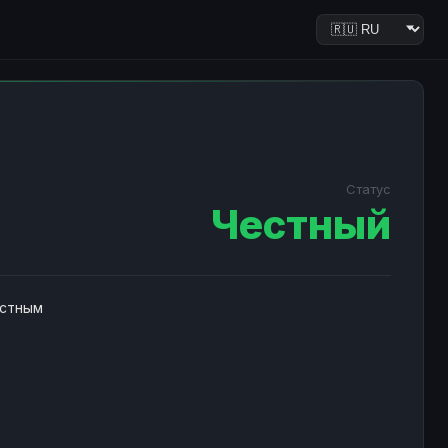
Статус
Честный
естным