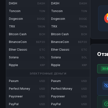
DASH
DASH
DASH
DASH
Toncoin
Toncoin
TON
TON
Dogecoin
Dogecoin
DOGE
DOGE
TRX
TRX
TRON
TRON
Bitcoin Cash
Bitcoin Cash
BCH
BCH
BinanceCoin
BinanceCoin
BEP20
BEP20
Ether Classic
Ether Classic
ETC
ETC
Отз
Solana
Solana
SOL
SOL
Ripple
Ripple
XRP
XRP
304
ЭЛЕКТРОННЫЕ ДЕНЬГИ
Paxum
Paxum
USD
USD
Perfect Money
Perfect Money
USD
USD
Payoneer
Payoneer
USD
USD
PayPal
PayPal
USD
USD