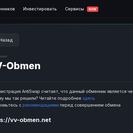
Сервисы
нников
Инвестировать
NEW
Назад
ник
V-Obmen
истрация AntiSwap считает, что данный обменник является ч
у мы так решили? Читайте подробнее
здесь
комьтесь с
рекомендациями
перед совершением обмена
ps://vv-obmen.net