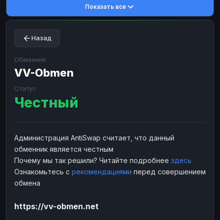
Показать все
Toncoin
Toncoin
TON
TON
Dogecoin
Dogecoin
DOGE
DOGE
Назад
TRX
TRX
TRON
TRON
Bitcoin Cash
Bitcoin Cash
BCH
BCH
Обменник
BinanceCoin
VV-Obmen
BinanceCoin
BEP20
BEP20
Ether Classic
Ether Classic
ETC
ETC
Статус
Честный
Solana
Solana
SOL
SOL
Ripple
Ripple
XRP
XRP
ЭЛЕКТРОННЫЕ ДЕНЬГИ
Администрация AntiSwap считает, что данный
обменник является честным
Paxum
Paxum
USD
USD
Почему мы так решили? Читайте подробнее
здесь
Perfect Money
Perfect Money
USD
USD
Ознакомьтесь с
рекомендациями
перед совершением
Payoneer
Payoneer
USD
USD
обмена
PayPal
PayPal
USD
USD
https://vv-obmen.net
Payeer
Payeer
USD
USD