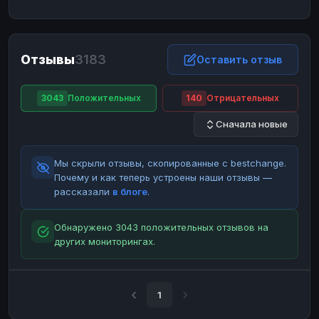
ЮMoney
ЮMoney
RUB
RUB
БАЛАНСЫ КРИПТОБИРЖ
Отзывы
3183
Binance
Binance
Оставить отзыв
RUB
RUB
ИНТЕРНЕТ БАНКИНГ
3043
Положительных
140
Отрицательных
СБЕР
СБЕР
RUB
RUB
Сначала новые
Альфа-Банк
Альфа-Банк
RUB
RUB
Райффайзен
Райффайзен
RUB
RUB
Мы скрыли отзывы, скопированные с bestchange.
ВТБ
ВТБ
RUB
RUB
Почему и как теперь устроены наши отзывы —
рассказали
в блоге
.
Т-Банк
Т-Банк
RUB
RUB
ДЕНЕЖНЫЕ ПЕРЕВОДЫ
Обнаружено 3043 положительных отзывов на
других мониторингах.
ЗК
ЗК
USD
USD
WU
WU
USD
USD
НАЛИЧНЫЕ ДЕНЬГИ
1
Наличные
Наличные
RUB
RUB