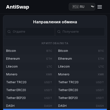
AntiSwap
Направления обмена
КРИПТОВАЛЮТА
Bitcoin
Bitcoin
BTC
BTC
Ethereum
Ethereum
ETH
ETH
Litecoin
Litecoin
LTC
LTC
Monero
Monero
XMR
XMR
Tether TRC20
Tether TRC20
USDT
USDT
Tether ERC20
Tether ERC20
USDT
USDT
Tether BEP20
Tether BEP20
USDT
USDT
DASH
DASH
DASH
DASH