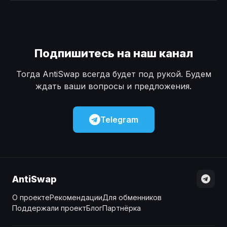
Наличные
Наличные
USD
USD
Наличные
Наличные
KZT
KZT
Подпишитесь на наш канал
Тогда AntiSwap всегда будет под рукой. Будем
ждать ваши вопросы и предложения.
Telegram
AntiSwap
О проекте
Рекомендации
Для обменников
Поддержали проект
Блог
Партнёрка