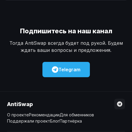
Наличные
Наличные
USD
USD
Наличные
Наличные
KZT
KZT
Подпишитесь на наш канал
Тогда AntiSwap всегда будет под рукой. Будем
ждать ваши вопросы и предложения.
Telegram
AntiSwap
О проекте
Рекомендации
Для обменников
Поддержали проект
Блог
Партнёрка