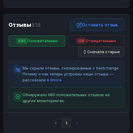
ЮMoney
ЮMoney
RUB
RUB
БАЛАНСЫ КРИПТОБИРЖ
Отзывы
818
Binance
Binance
Оставить отзыв
RUB
RUB
ИНТЕРНЕТ БАНКИНГ
680
Положительных
138
Отрицательных
СБЕР
СБЕР
RUB
RUB
Сначала старые
Альфа-Банк
Альфа-Банк
RUB
RUB
Райффайзен
Райффайзен
RUB
RUB
Мы скрыли отзывы, скопированные с bestchange.
ВТБ
ВТБ
RUB
RUB
Почему и как теперь устроены наши отзывы —
рассказали
в блоге
.
Т-Банк
Т-Банк
RUB
RUB
ДЕНЕЖНЫЕ ПЕРЕВОДЫ
Обнаружено 680 положительных отзывов на
других мониторингах.
ЗК
ЗК
USD
USD
WU
WU
USD
USD
НАЛИЧНЫЕ ДЕНЬГИ
1
Наличные
Наличные
RUB
RUB