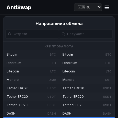
AntiSwap
Направления обмена
КРИПТОВАЛЮТА
Bitcoin
Bitcoin
BTC
BTC
Ethereum
Ethereum
ETH
ETH
Litecoin
Litecoin
LTC
LTC
Monero
Monero
XMR
XMR
Tether TRC20
Tether TRC20
USDT
USDT
Tether ERC20
Tether ERC20
USDT
USDT
Tether BEP20
Tether BEP20
USDT
USDT
DASH
DASH
DASH
DASH