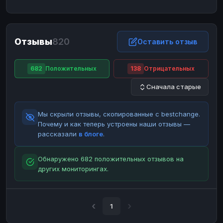
ЮMoney
ЮMoney
RUB
RUB
БАЛАНСЫ КРИПТОБИРЖ
Отзывы
820
Binance
Binance
Оставить отзыв
RUB
RUB
ИНТЕРНЕТ БАНКИНГ
682
Положительных
138
Отрицательных
СБЕР
СБЕР
RUB
RUB
Сначала старые
Альфа-Банк
Альфа-Банк
RUB
RUB
Райффайзен
Райффайзен
RUB
RUB
Мы скрыли отзывы, скопированные с bestchange.
ВТБ
ВТБ
RUB
RUB
Почему и как теперь устроены наши отзывы —
рассказали
в блоге
.
Т-Банк
Т-Банк
RUB
RUB
ДЕНЕЖНЫЕ ПЕРЕВОДЫ
Обнаружено 682 положительных отзывов на
других мониторингах.
ЗК
ЗК
USD
USD
WU
WU
USD
USD
НАЛИЧНЫЕ ДЕНЬГИ
1
Наличные
Наличные
RUB
RUB