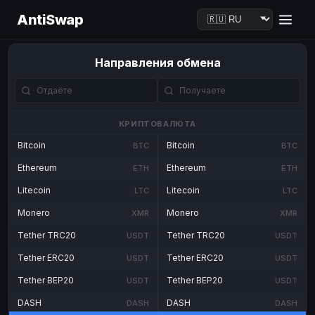
AntiSwap
Направления обмена
КРИПТОВАЛЮТА
Bitcoin
Bitcoin
BTC
BTC
Ethereum
Ethereum
ETH
ETH
Litecoin
Litecoin
LTC
LTC
Monero
Monero
XMR
XMR
Tether TRC20
Tether TRC20
USDT
USDT
Tether ERC20
Tether ERC20
USDT
USDT
Tether BEP20
Tether BEP20
USDT
USDT
DASH
DASH
DASH
DASH