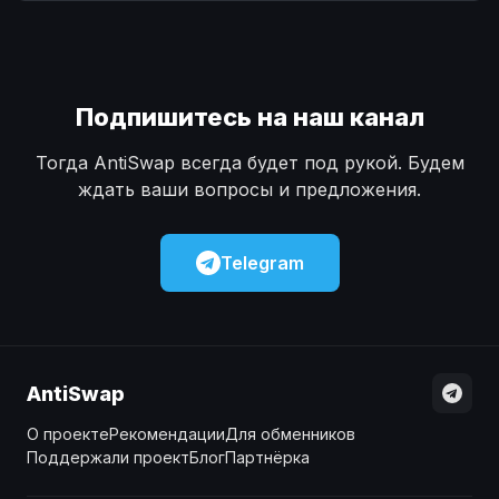
Наличные
Наличные
USD
USD
Наличные
Наличные
KZT
KZT
Подпишитесь на наш канал
Тогда AntiSwap всегда будет под рукой. Будем
ждать ваши вопросы и предложения.
Telegram
AntiSwap
О проекте
Рекомендации
Для обменников
Поддержали проект
Блог
Партнёрка