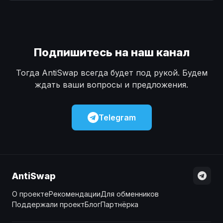
Наличные
Наличные
USD
USD
Наличные
Наличные
KZT
KZT
Подпишитесь на наш канал
Тогда AntiSwap всегда будет под рукой. Будем
ждать ваши вопросы и предложения.
Telegram
AntiSwap
О проекте
Рекомендации
Для обменников
Поддержали проект
Блог
Партнёрка