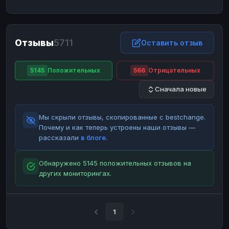
ЮMoney
ЮMoney
RUB
RUB
БАЛАНСЫ КРИПТОБИРЖ
Отзывы
5711
Binance
Binance
Оставить отзыв
RUB
RUB
ИНТЕРНЕТ БАНКИНГ
5145
Положительных
566
Отрицательных
СБЕР
СБЕР
RUB
RUB
Сначала новые
Альфа-Банк
Альфа-Банк
RUB
RUB
Райффайзен
Райффайзен
RUB
RUB
Мы скрыли отзывы, скопированные с bestchange.
ВТБ
ВТБ
RUB
RUB
Почему и как теперь устроены наши отзывы —
рассказали
в блоге
.
Т-Банк
Т-Банк
RUB
RUB
ДЕНЕЖНЫЕ ПЕРЕВОДЫ
Обнаружено 5145 положительных отзывов на
других мониторингах.
ЗК
ЗК
USD
USD
WU
WU
USD
USD
НАЛИЧНЫЕ ДЕНЬГИ
1
Наличные
Наличные
RUB
RUB