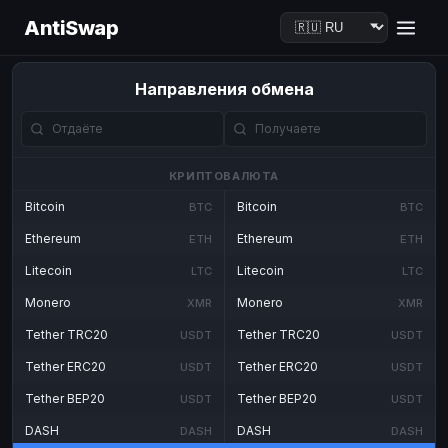
AntiSwap
Направления обмена
КРИПТОВАЛЮТА
Bitcoin
Bitcoin
BTC
BTC
Ethereum
Ethereum
ETH
ETH
Litecoin
Litecoin
LTC
LTC
Monero
Monero
XMR
XMR
Tether TRC20
Tether TRC20
USDT
USDT
Tether ERC20
Tether ERC20
USDT
USDT
Tether BEP20
Tether BEP20
USDT
USDT
DASH
DASH
DASH
DASH