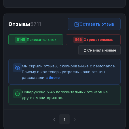
ЮMoney
ЮMoney
RUB
RUB
БАЛАНСЫ КРИПТОБИРЖ
Отзывы
5711
Binance
Binance
Оставить отзыв
RUB
RUB
ИНТЕРНЕТ БАНКИНГ
5145
Положительных
566
Отрицательных
СБЕР
СБЕР
RUB
RUB
Сначала новые
Альфа-Банк
Альфа-Банк
RUB
RUB
Райффайзен
Райффайзен
RUB
RUB
Мы скрыли отзывы, скопированные с bestchange.
ВТБ
ВТБ
RUB
RUB
Почему и как теперь устроены наши отзывы —
рассказали
в блоге
.
Т-Банк
Т-Банк
RUB
RUB
ДЕНЕЖНЫЕ ПЕРЕВОДЫ
Обнаружено 5145 положительных отзывов на
других мониторингах.
ЗК
ЗК
USD
USD
WU
WU
USD
USD
НАЛИЧНЫЕ ДЕНЬГИ
1
Наличные
Наличные
RUB
RUB