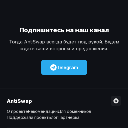
Наличные
Наличные
USD
USD
Наличные
Наличные
KZT
KZT
Подпишитесь на наш канал
Тогда AntiSwap всегда будет под рукой. Будем
ждать ваши вопросы и предложения.
Telegram
AntiSwap
О проекте
Рекомендации
Для обменников
Поддержали проект
Блог
Партнёрка