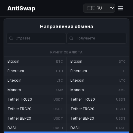
AntiSwap
Направления обмена
КРИПТОВАЛЮТА
Bitcoin
Bitcoin
BTC
BTC
Ethereum
Ethereum
ETH
ETH
Litecoin
Litecoin
LTC
LTC
Monero
Monero
XMR
XMR
Tether TRC20
Tether TRC20
USDT
USDT
Tether ERC20
Tether ERC20
USDT
USDT
Tether BEP20
Tether BEP20
USDT
USDT
DASH
DASH
DASH
DASH