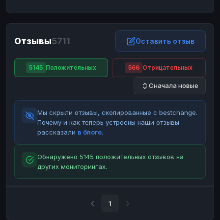
ЮMoney
ЮMoney
RUB
RUB
БАЛАНСЫ КРИПТОБИРЖ
Отзывы
5711
Binance
Binance
Оставить отзыв
RUB
RUB
ИНТЕРНЕТ БАНКИНГ
5145
Положительных
566
Отрицательных
СБЕР
СБЕР
RUB
RUB
Сначала новые
Альфа-Банк
Альфа-Банк
RUB
RUB
Райффайзен
Райффайзен
RUB
RUB
Мы скрыли отзывы, скопированные с bestchange.
ВТБ
ВТБ
RUB
RUB
Почему и как теперь устроены наши отзывы —
рассказали
в блоге
.
Т-Банк
Т-Банк
RUB
RUB
ДЕНЕЖНЫЕ ПЕРЕВОДЫ
Обнаружено 5145 положительных отзывов на
других мониторингах.
ЗК
ЗК
USD
USD
WU
WU
USD
USD
НАЛИЧНЫЕ ДЕНЬГИ
1
Наличные
Наличные
RUB
RUB