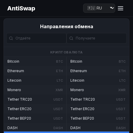
AntiSwap
Направления обмена
КРИПТОВАЛЮТА
Bitcoin
Bitcoin
BTC
BTC
Ethereum
Ethereum
ETH
ETH
Litecoin
Litecoin
LTC
LTC
Monero
Monero
XMR
XMR
Tether TRC20
Tether TRC20
USDT
USDT
Tether ERC20
Tether ERC20
USDT
USDT
Tether BEP20
Tether BEP20
USDT
USDT
DASH
DASH
DASH
DASH