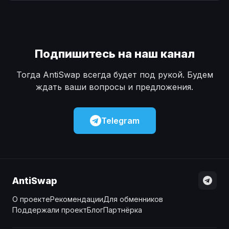
Наличные
Наличные
USD
USD
Наличные
Наличные
KZT
KZT
Подпишитесь на наш канал
Тогда AntiSwap всегда будет под рукой. Будем
ждать ваши вопросы и предложения.
Telegram
AntiSwap
О проекте
Рекомендации
Для обменников
Поддержали проект
Блог
Партнёрка