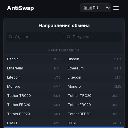
AntiSwap
Направления обмена
КРИПТОВАЛЮТА
Bitcoin
Bitcoin
BTC
BTC
Ethereum
Ethereum
ETH
ETH
Litecoin
Litecoin
LTC
LTC
Monero
Monero
XMR
XMR
Tether TRC20
Tether TRC20
USDT
USDT
Tether ERC20
Tether ERC20
USDT
USDT
Tether BEP20
Tether BEP20
USDT
USDT
DASH
DASH
DASH
DASH