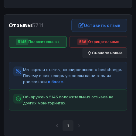
ЮMoney
ЮMoney
RUB
RUB
БАЛАНСЫ КРИПТОБИРЖ
Отзывы
5711
Binance
Binance
Оставить отзыв
RUB
RUB
ИНТЕРНЕТ БАНКИНГ
5145
Положительных
566
Отрицательных
СБЕР
СБЕР
RUB
RUB
Сначала новые
Альфа-Банк
Альфа-Банк
RUB
RUB
Райффайзен
Райффайзен
RUB
RUB
Мы скрыли отзывы, скопированные с bestchange.
ВТБ
ВТБ
RUB
RUB
Почему и как теперь устроены наши отзывы —
рассказали
в блоге
.
Т-Банк
Т-Банк
RUB
RUB
ДЕНЕЖНЫЕ ПЕРЕВОДЫ
Обнаружено 5145 положительных отзывов на
других мониторингах.
ЗК
ЗК
USD
USD
WU
WU
USD
USD
НАЛИЧНЫЕ ДЕНЬГИ
1
Наличные
Наличные
RUB
RUB