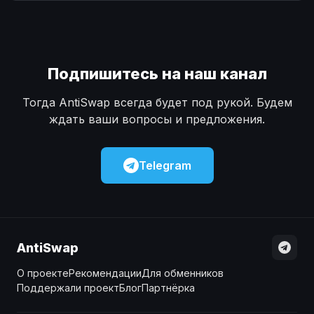
Наличные
Наличные
USD
USD
Наличные
Наличные
KZT
KZT
Подпишитесь на наш канал
Тогда AntiSwap всегда будет под рукой. Будем
ждать ваши вопросы и предложения.
Telegram
AntiSwap
О проекте
Рекомендации
Для обменников
Поддержали проект
Блог
Партнёрка