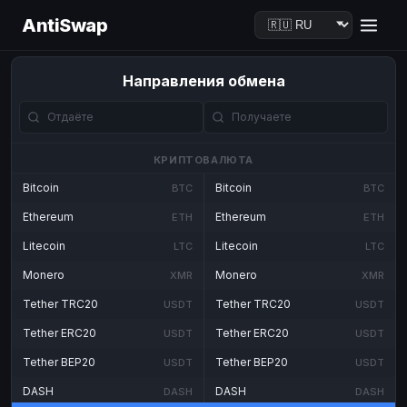
AntiSwap
Направления обмена
КРИПТОВАЛЮТА
Bitcoin
Bitcoin
BTC
BTC
Ethereum
Ethereum
ETH
ETH
Litecoin
Litecoin
LTC
LTC
Monero
Monero
XMR
XMR
Tether TRC20
Tether TRC20
USDT
USDT
Tether ERC20
Tether ERC20
USDT
USDT
Tether BEP20
Tether BEP20
USDT
USDT
DASH
DASH
DASH
DASH