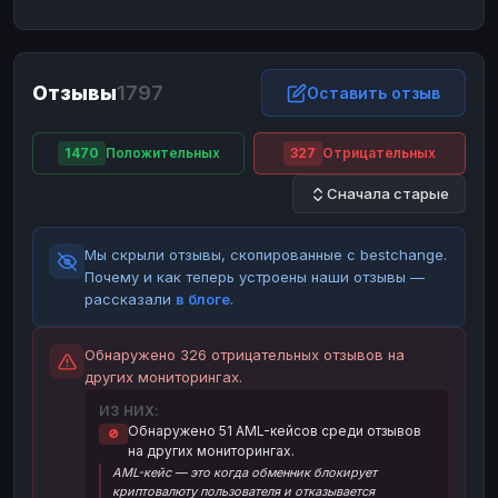
ЮMoney
ЮMoney
RUB
RUB
БАЛАНСЫ КРИПТОБИРЖ
Отзывы
1797
Binance
Binance
Оставить отзыв
RUB
RUB
ИНТЕРНЕТ БАНКИНГ
1470
Положительных
327
Отрицательных
СБЕР
СБЕР
RUB
RUB
Сначала старые
Альфа-Банк
Альфа-Банк
RUB
RUB
Райффайзен
Райффайзен
RUB
RUB
Мы скрыли отзывы, скопированные с bestchange.
ВТБ
ВТБ
RUB
RUB
Почему и как теперь устроены наши отзывы —
рассказали
в блоге
.
Т-Банк
Т-Банк
RUB
RUB
ДЕНЕЖНЫЕ ПЕРЕВОДЫ
Обнаружено 326 отрицательных отзывов на
других мониторингах.
ЗК
ЗК
USD
USD
ИЗ НИХ:
WU
WU
USD
USD
Обнаружено 51 AML-кейсов среди отзывов
🚫
на других мониторингах.
НАЛИЧНЫЕ ДЕНЬГИ
AML-кейс — это когда обменник блокирует
Наличные
Наличные
RUB
RUB
криптовалюту пользователя и отказывается