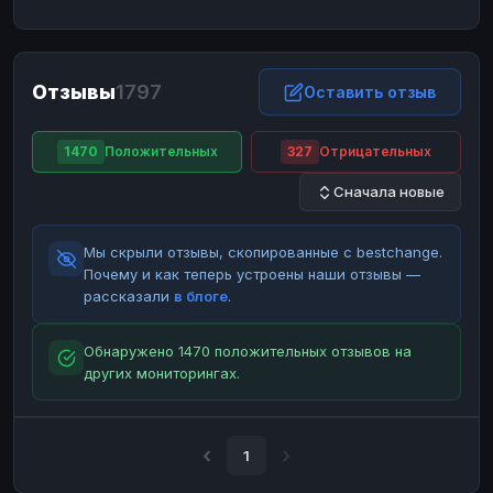
ЮMoney
ЮMoney
RUB
RUB
БАЛАНСЫ КРИПТОБИРЖ
Отзывы
1797
Binance
Binance
Оставить отзыв
RUB
RUB
ИНТЕРНЕТ БАНКИНГ
1470
Положительных
327
Отрицательных
СБЕР
СБЕР
RUB
RUB
Сначала новые
Альфа-Банк
Альфа-Банк
RUB
RUB
Райффайзен
Райффайзен
RUB
RUB
Мы скрыли отзывы, скопированные с bestchange.
ВТБ
ВТБ
RUB
RUB
Почему и как теперь устроены наши отзывы —
рассказали
в блоге
.
Т-Банк
Т-Банк
RUB
RUB
ДЕНЕЖНЫЕ ПЕРЕВОДЫ
Обнаружено 1470 положительных отзывов на
других мониторингах.
ЗК
ЗК
USD
USD
WU
WU
USD
USD
НАЛИЧНЫЕ ДЕНЬГИ
1
Наличные
Наличные
RUB
RUB