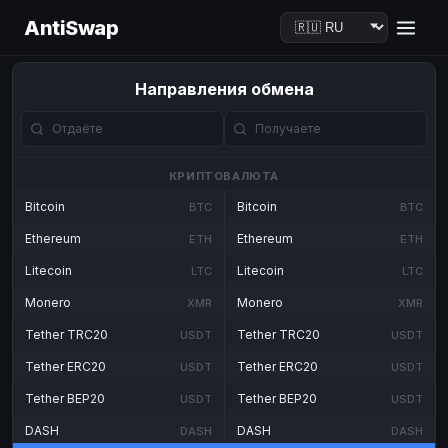
AntiSwap
Направления обмена
КРИПТОВАЛЮТА
Bitcoin
Bitcoin
BTC
BTC
Ethereum
Ethereum
ETH
ETH
Litecoin
Litecoin
LTC
LTC
Monero
Monero
XMR
XMR
Tether TRC20
Tether TRC20
USDT
USDT
Tether ERC20
Tether ERC20
USDT
USDT
Tether BEP20
Tether BEP20
USDT
USDT
DASH
DASH
DASH
DASH