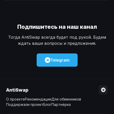
Наличные
Наличные
USD
USD
Наличные
Наличные
KZT
KZT
Подпишитесь на наш канал
Тогда AntiSwap всегда будет под рукой. Будем
ждать ваши вопросы и предложения.
Telegram
AntiSwap
О проекте
Рекомендации
Для обменников
Поддержали проект
Блог
Партнёрка