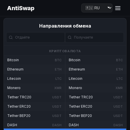
AntiSwap
Направления обмена
КРИПТОВАЛЮТА
Bitcoin
Bitcoin
BTC
BTC
Ethereum
Ethereum
ETH
ETH
Litecoin
Litecoin
LTC
LTC
Monero
Monero
XMR
XMR
Tether TRC20
Tether TRC20
USDT
USDT
Tether ERC20
Tether ERC20
USDT
USDT
Tether BEP20
Tether BEP20
USDT
USDT
DASH
DASH
DASH
DASH