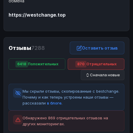
обмена
ЮMoney
ЮMoney
RUB
RUB
https://westchange.top
БАЛАНСЫ КРИПТОБИРЖ
Binance
Binance
RUB
RUB
ИНТЕРНЕТ БАНКИНГ
СБЕР
СБЕР
RUB
RUB
Отзывы
7288
Оставить отзыв
Альфа-Банк
Альфа-Банк
RUB
RUB
Райффайзен
Райффайзен
RUB
RUB
6418
Положительных
870
Отрицательных
ВТБ
ВТБ
RUB
RUB
Сначала новые
Т-Банк
Т-Банк
RUB
RUB
Мы скрыли отзывы, скопированные с bestchange.
ДЕНЕЖНЫЕ ПЕРЕВОДЫ
Почему и как теперь устроены наши отзывы —
ЗК
ЗК
USD
USD
рассказали
в блоге
.
WU
WU
USD
USD
Обнаружено 869 отрицательных отзывов на
НАЛИЧНЫЕ ДЕНЬГИ
других мониторингах.
Наличные
Наличные
RUB
RUB