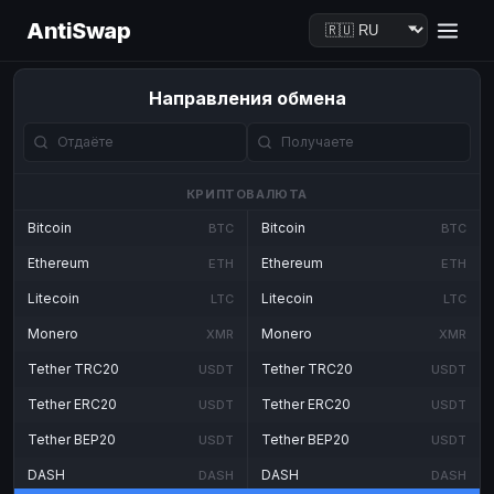
AntiSwap
Направления обмена
КРИПТОВАЛЮТА
Bitcoin
Bitcoin
BTC
BTC
Ethereum
Ethereum
ETH
ETH
Litecoin
Litecoin
LTC
LTC
Monero
Monero
XMR
XMR
Tether TRC20
Tether TRC20
USDT
USDT
Tether ERC20
Tether ERC20
USDT
USDT
Tether BEP20
Tether BEP20
USDT
USDT
DASH
DASH
DASH
DASH