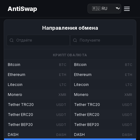
AntiSwap
Направления обмена
КРИПТОВАЛЮТА
Bitcoin
Bitcoin
BTC
BTC
Ethereum
Ethereum
ETH
ETH
Litecoin
Litecoin
LTC
LTC
Monero
Monero
XMR
XMR
Tether TRC20
Tether TRC20
USDT
USDT
Tether ERC20
Tether ERC20
USDT
USDT
Tether BEP20
Tether BEP20
USDT
USDT
DASH
DASH
DASH
DASH