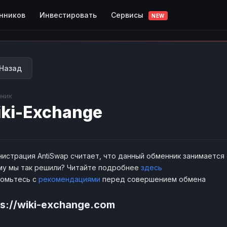
Сервисы
нников
Инвестировать
NEW
Назад
ник
ki-Exchange
истрация AntiSwap считает, что данный обменник занимается
у мы так решили? Читайте подробнее
здесь
комьтесь с
рекомендациями
перед совершением обмена
ps://wiki-exchange.com