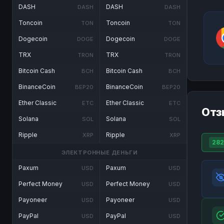
DASH
DASH
DASH
DASH
Toncoin
Toncoin
TON
TON
Dogecoin
Dogecoin
DOGE
DOGE
TRX
TRX
TRON
TRON
Bitcoin Cash
Bitcoin Cash
BCH
BCH
BinanceCoin
BinanceCoin
BEP20
BEP20
Ether Classic
Ether Classic
ETC
ETC
Отз
Solana
Solana
SOL
SOL
Ripple
Ripple
XRP
XRP
282
ЭЛЕКТРОННЫЕ ДЕНЬГИ
Paxum
Paxum
USD
USD
Perfect Money
Perfect Money
USD
USD
Payoneer
Payoneer
USD
USD
PayPal
PayPal
USD
USD