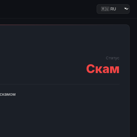
Статус
Скам
 скамом