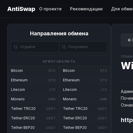
AntiSwap
О проекте
Рекомендации
Для обме
Направления обмена
Обмен
КРИПТОВАЛЮТА
Wi
Bitcoin
Bitcoin
BTC
BTC
Ethereum
Ethereum
ETH
ETH
Litecoin
Litecoin
LTC
LTC
Админ
Почем
Monero
Monero
XMR
XMR
Озна
Tether TRC20
Tether TRC20
USDT
USDT
Tether ERC20
Tether ERC20
USDT
USDT
htt
Tether BEP20
Tether BEP20
USDT
USDT