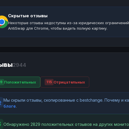
Скрытые отзывы
Некоторые отзывы недоступны из-за юридических ограничений
AntiSwap для Chrome, чтобы видеть полную картину.
ывы
2944
Положительных
Отрицательных
9
115
Мы скрыли отзывы, скопированные с bestchange. Почему и 
блоге
.
Обнаружено 2829 положительных отзывов на других монито