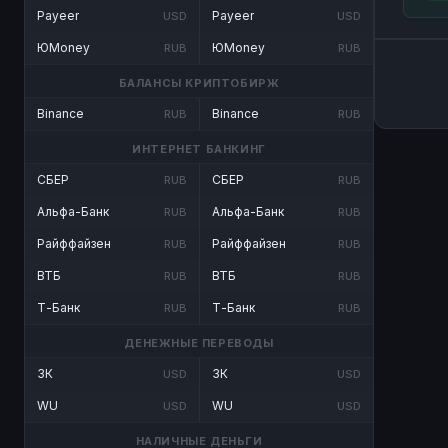
Payeer
Payeer
USD
USD
ЮMoney
ЮMoney
RUB
RUB
БАЛАНСЫ КРИПТОБИРЖ
Binance
Binance
RUB
RUB
ИНТЕРНЕТ БАНКИНГ
СБЕР
СБЕР
RUB
RUB
Альфа-Банк
Альфа-Банк
RUB
RUB
Райффайзен
Райффайзен
RUB
RUB
ВТБ
ВТБ
RUB
RUB
Т-Банк
Т-Банк
RUB
RUB
ДЕНЕЖНЫЕ ПЕРЕВОДЫ
ЗК
ЗК
USD
USD
WU
WU
USD
USD
НАЛИЧНЫЕ ДЕНЬГИ