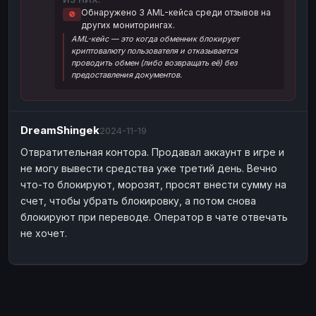
Обнаружено 3 AML-кейса среди отзывов на
🚫
Наличные
Наличные
USD
USD
других мониторингах.
AML-кейс — это когда обменник блокирует
Наличные
Наличные
KZT
KZT
криптовалюту пользователя и отказывается
проводить обмен (либо возвращать её) без
предоставления документов.
DreamShingek
2024-11-19
Отвратительная контора. Продавал аккаунт в игре и
не могу вывести средства уже третий день. Вечно
что-то блокируют, морозят, просят внести сумму на
счет, чтобы убрать блокировку, а потом снова
блокируют при переводе. Оператор в чате отвечать
не хочет.