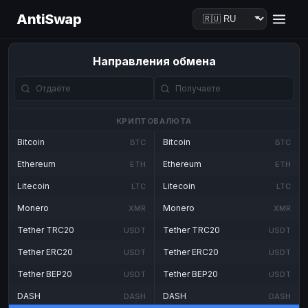
AntiSwap
Направления обмена
КРИПТОВАЛЮТА
Bitcoin
Bitcoin
BTC
BTC
Ethereum
Ethereum
ETH
ETH
Litecoin
Litecoin
LTC
LTC
Monero
Monero
XMR
XMR
Tether TRC20
Tether TRC20
USDT
USDT
Tether ERC20
Tether ERC20
USDT
USDT
Tether BEP20
Tether BEP20
USDT
USDT
DASH
DASH
DASH
DASH