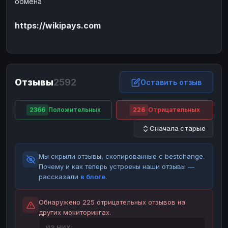
обмена
ЮMoney
ЮMoney
RUB
RUB
https://wikipays.com
БАЛАНСЫ КРИПТОБИРЖ
Binance
Binance
RUB
RUB
ИНТЕРНЕТ БАНКИНГ
СБЕР
СБЕР
RUB
RUB
Отзывы
2592
Оставить отзыв
Альфа-Банк
Альфа-Банк
RUB
RUB
Райффайзен
Райффайзен
RUB
RUB
2366
Положительных
226
Отрицательных
ВТБ
ВТБ
RUB
RUB
Сначала старые
Т-Банк
Т-Банк
RUB
RUB
Мы скрыли отзывы, скопированные с bestchange.
ДЕНЕЖНЫЕ ПЕРЕВОДЫ
Почему и как теперь устроены наши отзывы —
ЗК
ЗК
USD
USD
рассказали
в блоге
.
WU
WU
USD
USD
Обнаружено 225 отрицательных отзывов на
НАЛИЧНЫЕ ДЕНЬГИ
других мониторингах.
Наличные
Наличные
RUB
RUB
ИЗ НИХ: