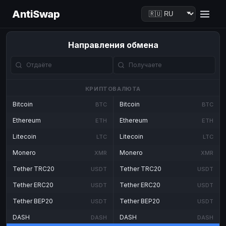
AntiSwap
Направления обмена
КРИПТОВАЛЮТА
Bitcoin
Bitcoin
BTC
BTC
Ethereum
Ethereum
ETH
ETH
Litecoin
Litecoin
LTC
LTC
Monero
Monero
XMR
XMR
Tether TRC20
Tether TRC20
USDT
USDT
Tether ERC20
Tether ERC20
USDT
USDT
Tether BEP20
Tether BEP20
USDT
USDT
DASH
DASH
DASH
DASH