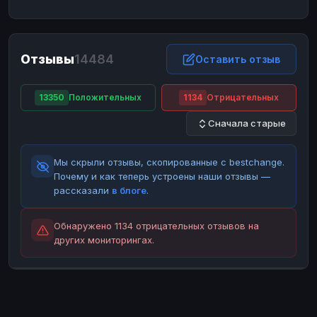
ЮMoney
ЮMoney
RUB
RUB
БАЛАНСЫ КРИПТОБИРЖ
Отзывы
14484
Binance
Binance
Оставить отзыв
RUB
RUB
ИНТЕРНЕТ БАНКИНГ
13350
Положительных
1134
Отрицательных
СБЕР
СБЕР
RUB
RUB
Сначала старые
Альфа-Банк
Альфа-Банк
RUB
RUB
Райффайзен
Райффайзен
RUB
RUB
Мы скрыли отзывы, скопированные с bestchange.
ВТБ
ВТБ
RUB
RUB
Почему и как теперь устроены наши отзывы —
рассказали
в блоге
.
Т-Банк
Т-Банк
RUB
RUB
ДЕНЕЖНЫЕ ПЕРЕВОДЫ
Обнаружено 1134 отрицательных отзывов на
других мониторингах.
ЗК
ЗК
USD
USD
WU
WU
USD
USD
НАЛИЧНЫЕ ДЕНЬГИ
Наличные
Наличные
RUB
RUB