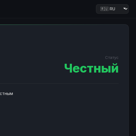
Статус
Честный
естным