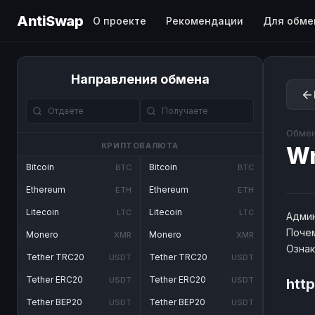
AntiSwap
О проекте
Рекомендации
Для обме
Направления обмена
Обмен
КРИПТОВАЛЮТА
W
Bitcoin
Bitcoin
BTC
BTC
Ethereum
Ethereum
ETH
ETH
Litecoin
Litecoin
LTC
LTC
Админ
Почем
Monero
Monero
XMR
XMR
Озна
Tether TRC20
Tether TRC20
USDT
USDT
Tether ERC20
Tether ERC20
USDT
USDT
htt
Tether BEP20
Tether BEP20
USDT
USDT