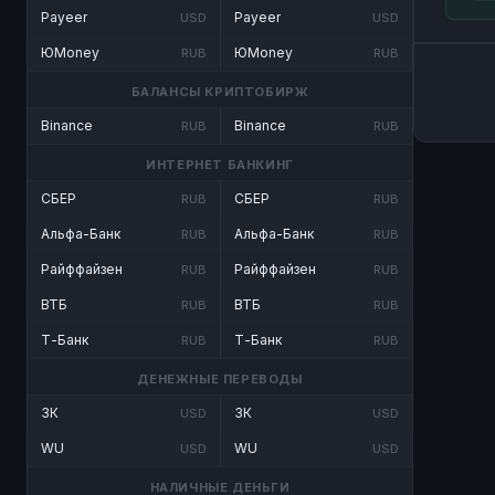
Payeer
Payeer
USD
USD
ЮMoney
ЮMoney
RUB
RUB
БАЛАНСЫ КРИПТОБИРЖ
Binance
Binance
RUB
RUB
ИНТЕРНЕТ БАНКИНГ
СБЕР
СБЕР
RUB
RUB
Альфа-Банк
Альфа-Банк
RUB
RUB
Райффайзен
Райффайзен
RUB
RUB
ВТБ
ВТБ
RUB
RUB
Т-Банк
Т-Банк
RUB
RUB
ДЕНЕЖНЫЕ ПЕРЕВОДЫ
ЗК
ЗК
USD
USD
WU
WU
USD
USD
НАЛИЧНЫЕ ДЕНЬГИ