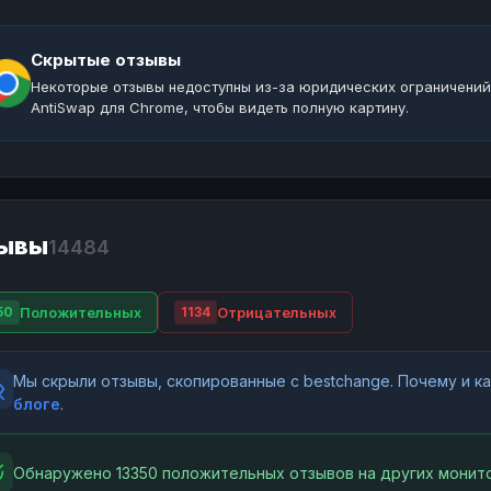
Скрытые отзывы
Некоторые отзывы недоступны из-за юридических ограничений
AntiSwap для Chrome, чтобы видеть полную картину.
ывы
14484
Положительных
Отрицательных
50
1134
Мы скрыли отзывы, скопированные с bestchange. Почему и 
блоге
.
Обнаружено 13350 положительных отзывов на других монито