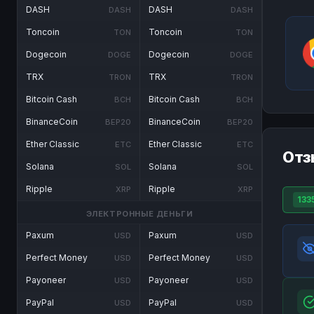
DASH
DASH
DASH
DASH
Toncoin
Toncoin
TON
TON
Dogecoin
Dogecoin
DOGE
DOGE
TRX
TRX
TRON
TRON
Bitcoin Cash
Bitcoin Cash
BCH
BCH
BinanceCoin
BinanceCoin
BEP20
BEP20
Ether Classic
Ether Classic
ETC
ETC
Отз
Solana
Solana
SOL
SOL
Ripple
Ripple
XRP
XRP
133
ЭЛЕКТРОННЫЕ ДЕНЬГИ
Paxum
Paxum
USD
USD
Perfect Money
Perfect Money
USD
USD
Payoneer
Payoneer
USD
USD
PayPal
PayPal
USD
USD