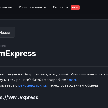
Сервисы
нников
Инвестировать
NEW
Назад
ник
mExpress
истрация AntiSwap считает, что данный обменник является ч
у мы так решили? Читайте подробнее
здесь
комьтесь с
рекомендациями
перед совершением обмена
ps://WM.express