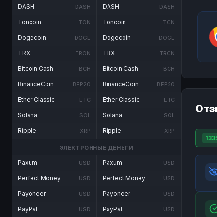
DASH
DASH
DASH
DASH
Toncoin
Toncoin
TON
TON
Dogecoin
Dogecoin
DOGE
DOGE
TRX
TRX
TRON
TRON
Bitcoin Cash
Bitcoin Cash
BCH
BCH
BinanceCoin
BinanceCoin
BEP20
BEP20
Ether Classic
Ether Classic
ETC
ETC
Отз
Solana
Solana
SOL
SOL
Ripple
Ripple
XRP
XRP
133
ЭЛЕКТРОННЫЕ ДЕНЬГИ
Paxum
Paxum
USD
USD
Perfect Money
Perfect Money
USD
USD
Payoneer
Payoneer
USD
USD
PayPal
PayPal
USD
USD