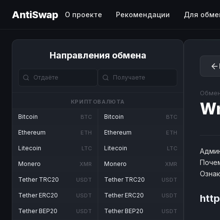
AntiSwap
О проекте
Рекомендации
Для обме
Направления обмена
Обмен
КРИПТОВАЛЮТА
W
Bitcoin
Bitcoin
BTC
BTC
Ethereum
Ethereum
ETH
ETH
Litecoin
Litecoin
LTC
LTC
Админ
Почем
Monero
Monero
XMR
XMR
Озна
Tether TRC20
Tether TRC20
USDT
USDT
Tether ERC20
Tether ERC20
USDT
USDT
htt
Tether BEP20
Tether BEP20
USDT
USDT