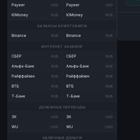
Payeer
Payeer
USD
USD
ЮMoney
ЮMoney
RUB
RUB
БАЛАНСЫ КРИПТОБИРЖ
Binance
Binance
RUB
RUB
ИНТЕРНЕТ БАНКИНГ
СБЕР
СБЕР
RUB
RUB
Альфа-Банк
Альфа-Банк
RUB
RUB
Райффайзен
Райффайзен
RUB
RUB
ВТБ
ВТБ
RUB
RUB
Т-Банк
Т-Банк
RUB
RUB
ДЕНЕЖНЫЕ ПЕРЕВОДЫ
ЗК
ЗК
USD
USD
WU
WU
USD
USD
НАЛИЧНЫЕ ДЕНЬГИ