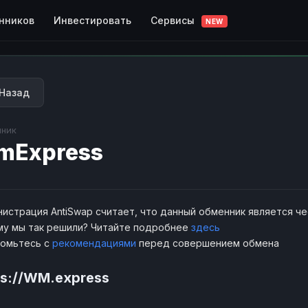
Сервисы
нников
Инвестировать
NEW
Назад
ник
mExpress
истрация AntiSwap считает, что данный обменник является ч
у мы так решили? Читайте подробнее
здесь
комьтесь с
рекомендациями
перед совершением обмена
ps://WM.express