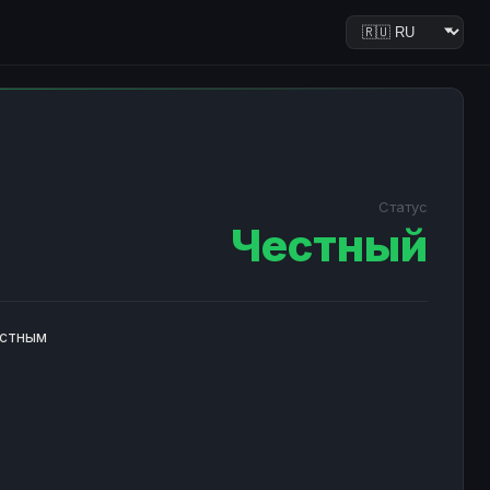
Статус
Честный
естным