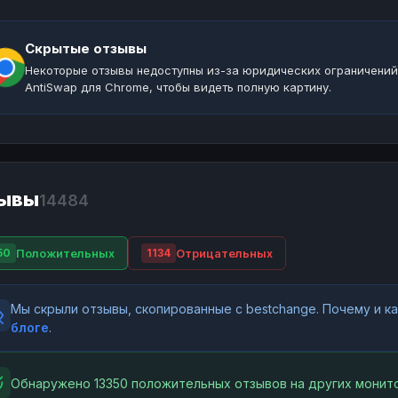
Скрытые отзывы
Некоторые отзывы недоступны из-за юридических ограничений
AntiSwap для Chrome, чтобы видеть полную картину.
ывы
14484
Положительных
Отрицательных
50
1134
Мы скрыли отзывы, скопированные с bestchange. Почему и 
блоге
.
Обнаружено 13350 положительных отзывов на других монито