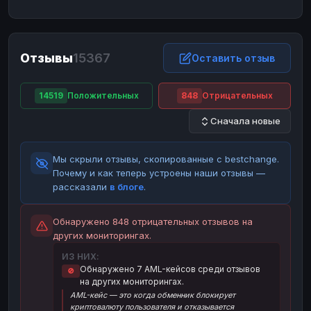
ЮMoney
ЮMoney
RUB
RUB
БАЛАНСЫ КРИПТОБИРЖ
Отзывы
15367
Binance
Binance
Оставить отзыв
RUB
RUB
ИНТЕРНЕТ БАНКИНГ
14519
Положительных
848
Отрицательных
СБЕР
СБЕР
RUB
RUB
Сначала новые
Альфа-Банк
Альфа-Банк
RUB
RUB
Райффайзен
Райффайзен
RUB
RUB
Мы скрыли отзывы, скопированные с bestchange.
ВТБ
ВТБ
RUB
RUB
Почему и как теперь устроены наши отзывы —
рассказали
в блоге
.
Т-Банк
Т-Банк
RUB
RUB
ДЕНЕЖНЫЕ ПЕРЕВОДЫ
Обнаружено 848 отрицательных отзывов на
других мониторингах.
ЗК
ЗК
USD
USD
ИЗ НИХ:
WU
WU
USD
USD
Обнаружено 7 AML-кейсов среди отзывов
🚫
на других мониторингах.
НАЛИЧНЫЕ ДЕНЬГИ
AML-кейс — это когда обменник блокирует
Наличные
Наличные
RUB
RUB
криптовалюту пользователя и отказывается