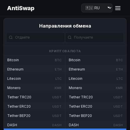
AntiSwap
Направления обмена
КРИПТОВАЛЮТА
Bitcoin
Bitcoin
BTC
BTC
Ethereum
Ethereum
ETH
ETH
Litecoin
Litecoin
LTC
LTC
Monero
Monero
XMR
XMR
Tether TRC20
Tether TRC20
USDT
USDT
Tether ERC20
Tether ERC20
USDT
USDT
Tether BEP20
Tether BEP20
USDT
USDT
DASH
DASH
DASH
DASH