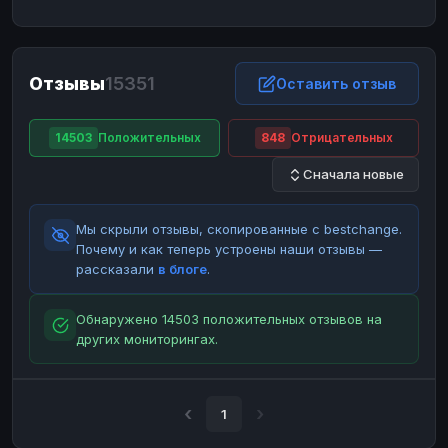
ЮMoney
ЮMoney
RUB
RUB
БАЛАНСЫ КРИПТОБИРЖ
Отзывы
15351
Binance
Binance
Оставить отзыв
RUB
RUB
ИНТЕРНЕТ БАНКИНГ
14503
Положительных
848
Отрицательных
СБЕР
СБЕР
RUB
RUB
Сначала новые
Альфа-Банк
Альфа-Банк
RUB
RUB
Райффайзен
Райффайзен
RUB
RUB
Мы скрыли отзывы, скопированные с bestchange.
ВТБ
ВТБ
RUB
RUB
Почему и как теперь устроены наши отзывы —
рассказали
в блоге
.
Т-Банк
Т-Банк
RUB
RUB
ДЕНЕЖНЫЕ ПЕРЕВОДЫ
Обнаружено 14503 положительных отзывов на
других мониторингах.
ЗК
ЗК
USD
USD
WU
WU
USD
USD
НАЛИЧНЫЕ ДЕНЬГИ
1
Наличные
Наличные
RUB
RUB