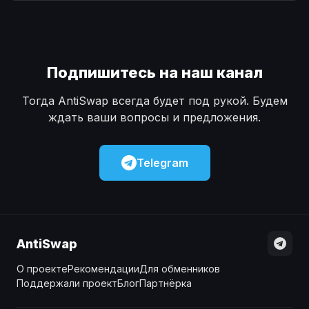
Наличные
Наличные
USD
USD
Наличные
Наличные
KZT
KZT
Подпишитесь на наш канал
Тогда AntiSwap всегда будет под рукой. Будем
ждать ваши вопросы и предложения.
Telegram
AntiSwap
О проекте
Рекомендации
Для обменников
Поддержали проект
Блог
Партнёрка