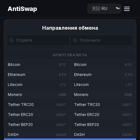
AntiSwap
Направления обмена
КРИПТОВАЛЮТА
Bitcoin
Bitcoin
BTC
BTC
Ethereum
Ethereum
ETH
ETH
Litecoin
Litecoin
LTC
LTC
Monero
Monero
XMR
XMR
Tether TRC20
Tether TRC20
USDT
USDT
Tether ERC20
Tether ERC20
USDT
USDT
Tether BEP20
Tether BEP20
USDT
USDT
DASH
DASH
DASH
DASH