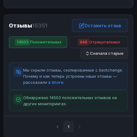
ЮMoney
ЮMoney
RUB
RUB
БАЛАНСЫ КРИПТОБИРЖ
Отзывы
15351
Binance
Binance
Оставить отзыв
RUB
RUB
ИНТЕРНЕТ БАНКИНГ
14503
Положительных
848
Отрицательных
СБЕР
СБЕР
RUB
RUB
Сначала старые
Альфа-Банк
Альфа-Банк
RUB
RUB
Райффайзен
Райффайзен
RUB
RUB
Мы скрыли отзывы, скопированные с bestchange.
ВТБ
ВТБ
RUB
RUB
Почему и как теперь устроены наши отзывы —
рассказали
в блоге
.
Т-Банк
Т-Банк
RUB
RUB
ДЕНЕЖНЫЕ ПЕРЕВОДЫ
Обнаружено 14503 положительных отзывов на
других мониторингах.
ЗК
ЗК
USD
USD
WU
WU
USD
USD
НАЛИЧНЫЕ ДЕНЬГИ
1
Наличные
Наличные
RUB
RUB