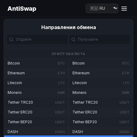
AntiSwap
Направления обмена
КРИПТОВАЛЮТА
Bitcoin
Bitcoin
BTC
BTC
Ethereum
Ethereum
ETH
ETH
Litecoin
Litecoin
LTC
LTC
Monero
Monero
XMR
XMR
Tether TRC20
Tether TRC20
USDT
USDT
Tether ERC20
Tether ERC20
USDT
USDT
Tether BEP20
Tether BEP20
USDT
USDT
DASH
DASH
DASH
DASH