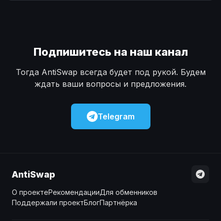
Наличные
Наличные
USD
USD
Наличные
Наличные
KZT
KZT
Подпишитесь на наш канал
Тогда AntiSwap всегда будет под рукой. Будем
ждать ваши вопросы и предложения.
Telegram
AntiSwap
О проекте
Рекомендации
Для обменников
Поддержали проект
Блог
Партнёрка