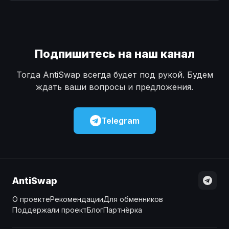
Наличные
Наличные
USD
USD
Наличные
Наличные
KZT
KZT
Подпишитесь на наш канал
Тогда AntiSwap всегда будет под рукой. Будем
ждать ваши вопросы и предложения.
Telegram
AntiSwap
О проекте
Рекомендации
Для обменников
Поддержали проект
Блог
Партнёрка