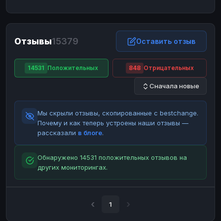
ЮMoney
ЮMoney
RUB
RUB
БАЛАНСЫ КРИПТОБИРЖ
Отзывы
15379
Binance
Binance
Оставить отзыв
RUB
RUB
ИНТЕРНЕТ БАНКИНГ
14531
Положительных
848
Отрицательных
СБЕР
СБЕР
RUB
RUB
Сначала новые
Альфа-Банк
Альфа-Банк
RUB
RUB
Райффайзен
Райффайзен
RUB
RUB
Мы скрыли отзывы, скопированные с bestchange.
ВТБ
ВТБ
RUB
RUB
Почему и как теперь устроены наши отзывы —
рассказали
в блоге
.
Т-Банк
Т-Банк
RUB
RUB
ДЕНЕЖНЫЕ ПЕРЕВОДЫ
Обнаружено 14531 положительных отзывов на
других мониторингах.
ЗК
ЗК
USD
USD
WU
WU
USD
USD
НАЛИЧНЫЕ ДЕНЬГИ
1
Наличные
Наличные
RUB
RUB