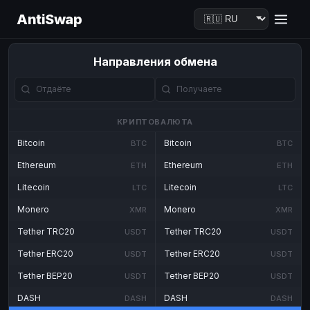
AntiSwap
Направления обмена
КРИПТОВАЛЮТА
Bitcoin
Bitcoin
BTC
BTC
Ethereum
Ethereum
ETH
ETH
Litecoin
Litecoin
LTC
LTC
Monero
Monero
XMR
XMR
Tether TRC20
Tether TRC20
USDT
USDT
Tether ERC20
Tether ERC20
USDT
USDT
Tether BEP20
Tether BEP20
USDT
USDT
DASH
DASH
DASH
DASH