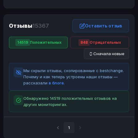
ЮMoney
ЮMoney
RUB
RUB
БАЛАНСЫ КРИПТОБИРЖ
Отзывы
15367
Binance
Binance
Оставить отзыв
RUB
RUB
ИНТЕРНЕТ БАНКИНГ
14519
Положительных
848
Отрицательных
СБЕР
СБЕР
RUB
RUB
Сначала новые
Альфа-Банк
Альфа-Банк
RUB
RUB
Райффайзен
Райффайзен
RUB
RUB
Мы скрыли отзывы, скопированные с bestchange.
ВТБ
ВТБ
RUB
RUB
Почему и как теперь устроены наши отзывы —
рассказали
в блоге
.
Т-Банк
Т-Банк
RUB
RUB
ДЕНЕЖНЫЕ ПЕРЕВОДЫ
Обнаружено 14519 положительных отзывов на
других мониторингах.
ЗК
ЗК
USD
USD
WU
WU
USD
USD
НАЛИЧНЫЕ ДЕНЬГИ
1
Наличные
Наличные
RUB
RUB