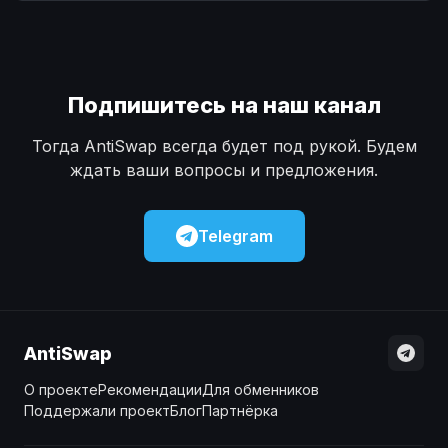
Наличные
Наличные
USD
USD
Наличные
Наличные
KZT
KZT
Подпишитесь на наш канал
Тогда AntiSwap всегда будет под рукой. Будем
ждать ваши вопросы и предложения.
Telegram
AntiSwap
О проекте
Рекомендации
Для обменников
Поддержали проект
Блог
Партнёрка