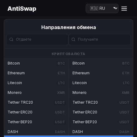
AntiSwap
Направления обмена
КРИПТОВАЛЮТА
Bitcoin
Bitcoin
BTC
BTC
Ethereum
Ethereum
ETH
ETH
Litecoin
Litecoin
LTC
LTC
Monero
Monero
XMR
XMR
Tether TRC20
Tether TRC20
USDT
USDT
Tether ERC20
Tether ERC20
USDT
USDT
Tether BEP20
Tether BEP20
USDT
USDT
DASH
DASH
DASH
DASH