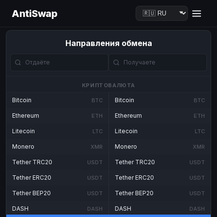
AntiSwap
Направления обмена
КРИПТОВАЛЮТА
Bitcoin
Bitcoin
BTC
BTC
Ethereum
Ethereum
ETH
ETH
Litecoin
Litecoin
LTC
LTC
Monero
Monero
XMR
XMR
Tether TRC20
Tether TRC20
USDT
USDT
Tether ERC20
Tether ERC20
USDT
USDT
Tether BEP20
Tether BEP20
USDT
USDT
DASH
DASH
DASH
DASH