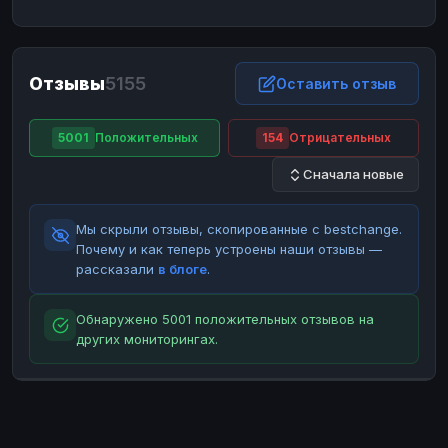
ЮMoney
ЮMoney
RUB
RUB
БАЛАНСЫ КРИПТОБИРЖ
Отзывы
5155
Binance
Binance
Оставить отзыв
RUB
RUB
ИНТЕРНЕТ БАНКИНГ
5001
Положительных
154
Отрицательных
СБЕР
СБЕР
RUB
RUB
Сначала новые
Альфа-Банк
Альфа-Банк
RUB
RUB
Райффайзен
Райффайзен
RUB
RUB
Мы скрыли отзывы, скопированные с bestchange.
ВТБ
ВТБ
RUB
RUB
Почему и как теперь устроены наши отзывы —
рассказали
в блоге
.
Т-Банк
Т-Банк
RUB
RUB
ДЕНЕЖНЫЕ ПЕРЕВОДЫ
Обнаружено 5001 положительных отзывов на
других мониторингах.
ЗК
ЗК
USD
USD
WU
WU
USD
USD
НАЛИЧНЫЕ ДЕНЬГИ
Наличные
Наличные
RUB
RUB