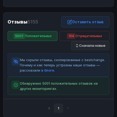
ЮMoney
ЮMoney
RUB
RUB
БАЛАНСЫ КРИПТОБИРЖ
Отзывы
5155
Binance
Binance
Оставить отзыв
RUB
RUB
ИНТЕРНЕТ БАНКИНГ
5001
Положительных
154
Отрицательных
СБЕР
СБЕР
RUB
RUB
Сначала новые
Альфа-Банк
Альфа-Банк
RUB
RUB
Райффайзен
Райффайзен
RUB
RUB
Мы скрыли отзывы, скопированные с bestchange.
ВТБ
ВТБ
RUB
RUB
Почему и как теперь устроены наши отзывы —
рассказали
в блоге
.
Т-Банк
Т-Банк
RUB
RUB
ДЕНЕЖНЫЕ ПЕРЕВОДЫ
Обнаружено 5001 положительных отзывов на
других мониторингах.
ЗК
ЗК
USD
USD
WU
WU
USD
USD
НАЛИЧНЫЕ ДЕНЬГИ
1
Наличные
Наличные
RUB
RUB