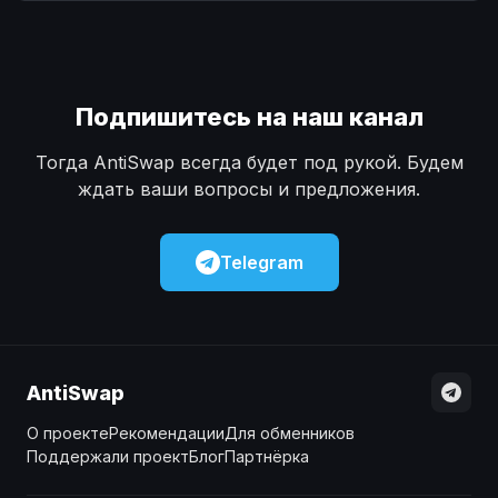
Наличные
Наличные
USD
USD
Наличные
Наличные
KZT
KZT
Подпишитесь на наш канал
Тогда AntiSwap всегда будет под рукой. Будем
ждать ваши вопросы и предложения.
Telegram
AntiSwap
О проекте
Рекомендации
Для обменников
Поддержали проект
Блог
Партнёрка