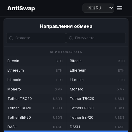
AntiSwap
Направления обмена
КРИПТОВАЛЮТА
Bitcoin
Bitcoin
BTC
BTC
Ethereum
Ethereum
ETH
ETH
Litecoin
Litecoin
LTC
LTC
Monero
Monero
XMR
XMR
Tether TRC20
Tether TRC20
USDT
USDT
Tether ERC20
Tether ERC20
USDT
USDT
Tether BEP20
Tether BEP20
USDT
USDT
DASH
DASH
DASH
DASH