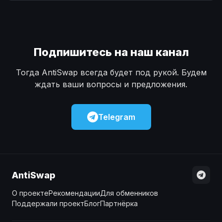
Наличные
Наличные
USD
USD
Наличные
Наличные
KZT
KZT
Подпишитесь на наш канал
Тогда AntiSwap всегда будет под рукой. Будем
ждать ваши вопросы и предложения.
Telegram
AntiSwap
О проекте
Рекомендации
Для обменников
Поддержали проект
Блог
Партнёрка