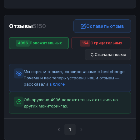
ЮMoney
ЮMoney
RUB
RUB
БАЛАНСЫ КРИПТОБИРЖ
Отзывы
5150
Binance
Binance
Оставить отзыв
RUB
RUB
ИНТЕРНЕТ БАНКИНГ
4996
Положительных
154
Отрицательных
СБЕР
СБЕР
RUB
RUB
Сначала новые
Альфа-Банк
Альфа-Банк
RUB
RUB
Райффайзен
Райффайзен
RUB
RUB
Мы скрыли отзывы, скопированные с bestchange.
ВТБ
ВТБ
RUB
RUB
Почему и как теперь устроены наши отзывы —
рассказали
в блоге
.
Т-Банк
Т-Банк
RUB
RUB
ДЕНЕЖНЫЕ ПЕРЕВОДЫ
Обнаружено 4996 положительных отзывов на
других мониторингах.
ЗК
ЗК
USD
USD
WU
WU
USD
USD
НАЛИЧНЫЕ ДЕНЬГИ
1
Наличные
Наличные
RUB
RUB