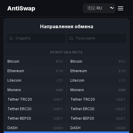
AntiSwap
Направления обмена
КРИПТОВАЛЮТА
Bitcoin
Bitcoin
BTC
BTC
Ethereum
Ethereum
ETH
ETH
Litecoin
Litecoin
LTC
LTC
Monero
Monero
XMR
XMR
Tether TRC20
Tether TRC20
USDT
USDT
Tether ERC20
Tether ERC20
USDT
USDT
Tether BEP20
Tether BEP20
USDT
USDT
DASH
DASH
DASH
DASH