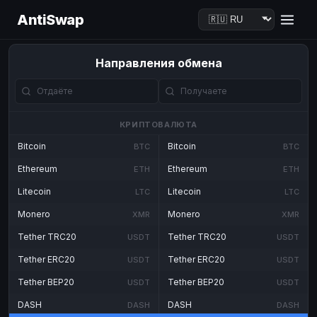
AntiSwap
Направления обмена
КРИПТОВАЛЮТА
Bitcoin
Bitcoin
BTC
BTC
Ethereum
Ethereum
ETH
ETH
Litecoin
Litecoin
LTC
LTC
Monero
Monero
XMR
XMR
Tether TRC20
Tether TRC20
USDT
USDT
Tether ERC20
Tether ERC20
USDT
USDT
Tether BEP20
Tether BEP20
USDT
USDT
DASH
DASH
DASH
DASH