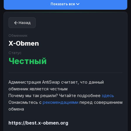
Показать все
Toncoin
Toncoin
TON
TON
Dogecoin
Dogecoin
DOGE
DOGE
Назад
TRX
TRX
TRON
TRON
Bitcoin Cash
Bitcoin Cash
BCH
BCH
Обменник
BinanceCoin
X-Obmen
BinanceCoin
BEP20
BEP20
Ether Classic
Ether Classic
ETC
ETC
Статус
Честный
Solana
Solana
SOL
SOL
Ripple
Ripple
XRP
XRP
ЭЛЕКТРОННЫЕ ДЕНЬГИ
Администрация AntiSwap считает, что данный
обменник является честным
Paxum
Paxum
USD
USD
Почему мы так решили? Читайте подробнее
здесь
Perfect Money
Perfect Money
USD
USD
Ознакомьтесь с
рекомендациями
перед совершением
Payoneer
Payoneer
USD
USD
обмена
PayPal
PayPal
USD
USD
https://best.x-obmen.org
Payeer
Payeer
USD
USD