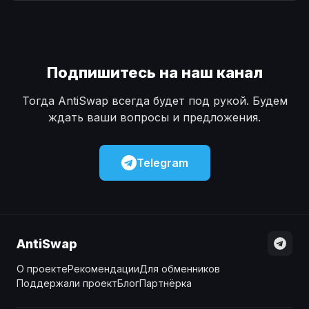
Наличные
Наличные
USD
USD
Наличные
Наличные
KZT
KZT
Подпишитесь на наш канал
Тогда AntiSwap всегда будет под рукой. Будем
ждать ваши вопросы и предложения.
Telegram
AntiSwap
О проекте
Рекомендации
Для обменников
Поддержали проект
Блог
Партнёрка