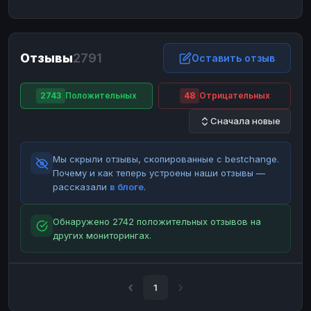
ЮMoney
ЮMoney
RUB
RUB
БАЛАНСЫ КРИПТОБИРЖ
Отзывы
2791
Binance
Binance
Оставить отзыв
RUB
RUB
ИНТЕРНЕТ БАНКИНГ
2743
Положительных
48
Отрицательных
СБЕР
СБЕР
RUB
RUB
Сначала новые
Альфа-Банк
Альфа-Банк
RUB
RUB
Райффайзен
Райффайзен
RUB
RUB
Мы скрыли отзывы, скопированные с bestchange.
ВТБ
ВТБ
RUB
RUB
Почему и как теперь устроены наши отзывы —
рассказали
в блоге
.
Т-Банк
Т-Банк
RUB
RUB
ДЕНЕЖНЫЕ ПЕРЕВОДЫ
Обнаружено 2742 положительных отзывов на
других мониторингах.
ЗК
ЗК
USD
USD
WU
WU
USD
USD
НАЛИЧНЫЕ ДЕНЬГИ
1
Наличные
Наличные
RUB
RUB