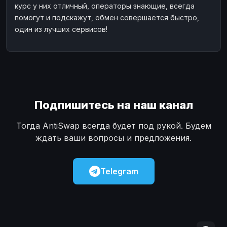
курс у них отличный, операторы знающие, всегда
Наличные
Наличные
USD
USD
помогут и подскажут, обмен совершается быстро,
Наличные
один из лучших сервисов!
Наличные
KZT
KZT
Подпишитесь на наш канал
Тогда AntiSwap всегда будет под рукой. Будем
ждать ваши вопросы и предложения.
Telegram