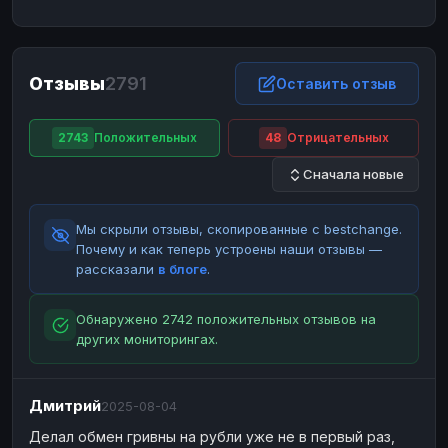
ЮMoney
ЮMoney
RUB
RUB
БАЛАНСЫ КРИПТОБИРЖ
Отзывы
2791
Binance
Binance
Оставить отзыв
RUB
RUB
ИНТЕРНЕТ БАНКИНГ
2743
Положительных
48
Отрицательных
СБЕР
СБЕР
RUB
RUB
Сначала новые
Альфа-Банк
Альфа-Банк
RUB
RUB
Райффайзен
Райффайзен
RUB
RUB
Мы скрыли отзывы, скопированные с bestchange.
ВТБ
ВТБ
RUB
RUB
Почему и как теперь устроены наши отзывы —
рассказали
в блоге
.
Т-Банк
Т-Банк
RUB
RUB
ДЕНЕЖНЫЕ ПЕРЕВОДЫ
Обнаружено 2742 положительных отзывов на
других мониторингах.
ЗК
ЗК
USD
USD
WU
WU
USD
USD
Дмитрий
2025-08-04
НАЛИЧНЫЕ ДЕНЬГИ
Делал обмен гривны на рубли уже не в первый раз,
Наличные
Наличные
RUB
RUB