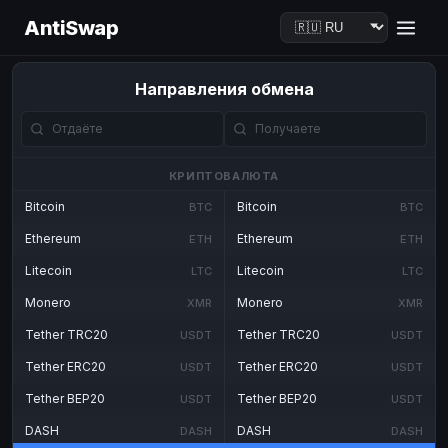
AntiSwap
Направления обмена
КРИПТОВАЛЮТА
Bitcoin
Bitcoin
BTC
BTC
Ethereum
Ethereum
ETH
ETH
Litecoin
Litecoin
LTC
LTC
Monero
Monero
XMR
XMR
Tether TRC20
Tether TRC20
USDT
USDT
Tether ERC20
Tether ERC20
USDT
USDT
Tether BEP20
Tether BEP20
USDT
USDT
DASH
DASH
DASH
DASH