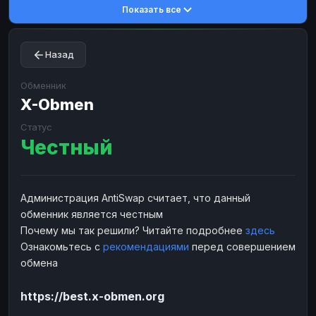
Показать все
Toncoin
Toncoin
TON
TON
Dogecoin
Dogecoin
DOGE
DOGE
Назад
TRX
TRX
TRON
TRON
Bitcoin Cash
Bitcoin Cash
BCH
BCH
Обменник
BinanceCoin
X-Obmen
BinanceCoin
BEP20
BEP20
Ether Classic
Ether Classic
ETC
ETC
Статус
Честный
Solana
Solana
SOL
SOL
Ripple
Ripple
XRP
XRP
ЭЛЕКТРОННЫЕ ДЕНЬГИ
Администрация AntiSwap считает, что данный
обменник является честным
Paxum
Paxum
USD
USD
Почему мы так решили? Читайте подробнее
здесь
Perfect Money
Perfect Money
USD
USD
Ознакомьтесь с
рекомендациями
перед совершением
Payoneer
Payoneer
USD
USD
обмена
PayPal
PayPal
USD
USD
https://best.x-obmen.org
Payeer
Payeer
USD
USD