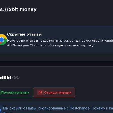
ps://xbit.money
Скрытые отзывы
Некоторые отзывы недоступны из-за юридических ограничений
AntiSwap для Chrome, чтобы видеть полную картину.
ывы
795
Положительных
Отрицательных
51
Мы скрыли отзывы, скопированные с bestchange. Почему и 