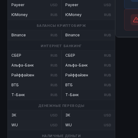
Payeer
Payeer
USD
USD
ЮMoney
ЮMoney
RUB
RUB
БАЛАНСЫ КРИПТОБИРЖ
Binance
Binance
RUB
RUB
ИНТЕРНЕТ БАНКИНГ
СБЕР
СБЕР
RUB
RUB
Альфа-Банк
Альфа-Банк
RUB
RUB
Райффайзен
Райффайзен
RUB
RUB
ВТБ
ВТБ
RUB
RUB
Т-Банк
Т-Банк
RUB
RUB
ДЕНЕЖНЫЕ ПЕРЕВОДЫ
ЗК
ЗК
USD
USD
WU
WU
USD
USD
НАЛИЧНЫЕ ДЕНЬГИ