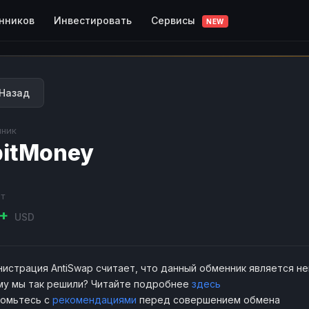
Сервисы
нников
Инвестировать
NEW
Назад
ник
itMoney
т
K+
USD
истрация AntiSwap считает, что данный обменник является н
у мы так решили? Читайте подробнее
здесь
комьтесь с
рекомендациями
перед совершением обмена