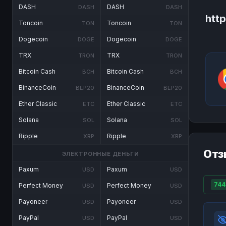
DASH
DASH
DASH
DASH
htt
Toncoin
Toncoin
TON
TON
Dogecoin
Dogecoin
DOGE
DOGE
TRX
TRX
TRON
TRON
Bitcoin Cash
Bitcoin Cash
BCH
BCH
BinanceCoin
BinanceCoin
BEP20
BEP20
Ether Classic
Ether Classic
ETC
ETC
Solana
Solana
SOL
SOL
Ripple
Ripple
XRP
XRP
Отз
ЭЛЕКТРОННЫЕ ДЕНЬГИ
Paxum
Paxum
USD
USD
744
Perfect Money
Perfect Money
USD
USD
Payoneer
Payoneer
USD
USD
PayPal
PayPal
USD
USD