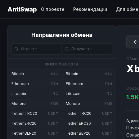
AntiSwap
О проекте
Рекомендации
Для обме
Направления обмена
Обмен
КРИПТОВАЛЮТА
Xb
Bitcoin
Bitcoin
BTC
BTC
Ethereum
Ethereum
ETH
ETH
Оборо
Litecoin
Litecoin
LTC
LTC
1.5
Monero
Monero
XMR
XMR
Tether TRC20
Tether TRC20
USDT
USDT
Админ
Tether ERC20
Tether ERC20
USDT
USDT
Почем
Tether BEP20
Tether BEP20
USDT
USDT
Озна