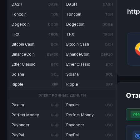
DASH
DASH
DASH
DASH
htt
Toncoin
Toncoin
TON
TON
Dogecoin
Dogecoin
DOGE
DOGE
TRX
TRX
TRON
TRON
Bitcoin Cash
Bitcoin Cash
BCH
BCH
BinanceCoin
BinanceCoin
BEP20
BEP20
Ether Classic
Ether Classic
ETC
ETC
Solana
Solana
SOL
SOL
Ripple
Ripple
XRP
XRP
Отз
ЭЛЕКТРОННЫЕ ДЕНЬГИ
Paxum
Paxum
USD
USD
744
Perfect Money
Perfect Money
USD
USD
Payoneer
Payoneer
USD
USD
PayPal
PayPal
USD
USD