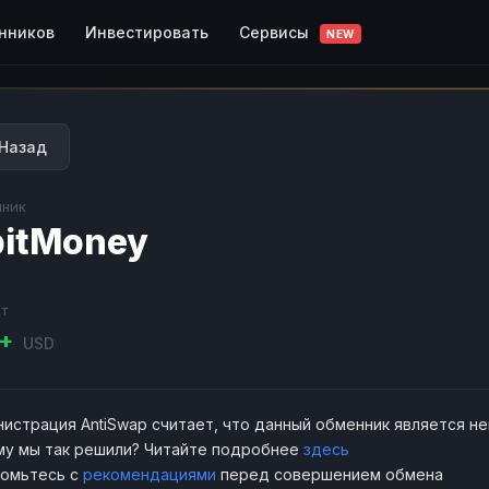
Сервисы
нников
Инвестировать
NEW
Назад
ник
itMoney
т
K+
USD
истрация AntiSwap считает, что данный обменник является н
у мы так решили? Читайте подробнее
здесь
комьтесь с
рекомендациями
перед совершением обмена