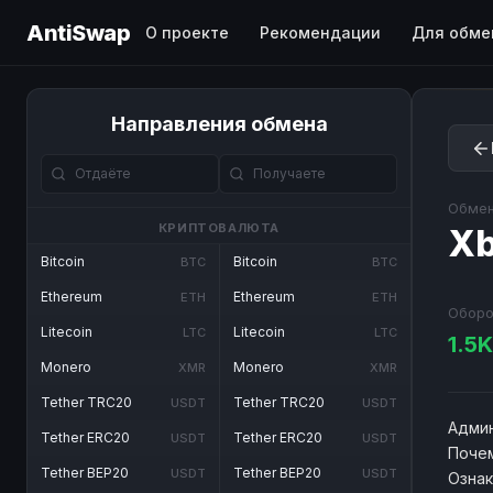
AntiSwap
О проекте
Рекомендации
Для обме
Направления обмена
Обмен
КРИПТОВАЛЮТА
Xb
Bitcoin
Bitcoin
BTC
BTC
Ethereum
Ethereum
ETH
ETH
Оборо
Litecoin
Litecoin
LTC
LTC
1.5
Monero
Monero
XMR
XMR
Tether TRC20
Tether TRC20
USDT
USDT
Админ
Tether ERC20
Tether ERC20
USDT
USDT
Почем
Tether BEP20
Tether BEP20
USDT
USDT
Озна