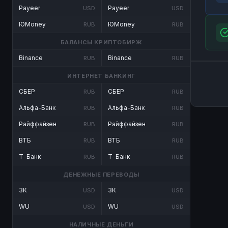
Payeer
Payeer
USD
USD
ЮMoney
ЮMoney
RUB
RUB
БАЛАНСЫ КРИПТОБИРЖ
Binance
Binance
RUB
RUB
ИНТЕРНЕТ БАНКИНГ
СБЕР
СБЕР
RUB
RUB
Альфа-Банк
Альфа-Банк
RUB
RUB
Райффайзен
Райффайзен
RUB
RUB
ВТБ
ВТБ
RUB
RUB
Т-Банк
Т-Банк
RUB
RUB
ДЕНЕЖНЫЕ ПЕРЕВОДЫ
ЗК
ЗК
USD
USD
WU
WU
USD
USD
НАЛИЧНЫЕ ДЕНЬГИ