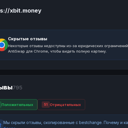
ps://xbit.money
Скрытые отзывы
Некоторые отзывы недоступны из-за юридических ограничений
AntiSwap для Chrome, чтобы видеть полную картину.
ывы
795
Положительных
Отрицательных
51
Мы скрыли отзывы, скопированные с bestchange. Почему и 