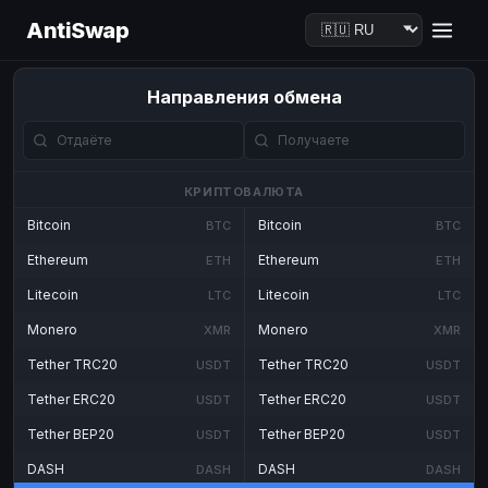
AntiSwap
Направления обмена
КРИПТОВАЛЮТА
Bitcoin
Bitcoin
BTC
BTC
Ethereum
Ethereum
ETH
ETH
Litecoin
Litecoin
LTC
LTC
Monero
Monero
XMR
XMR
Tether TRC20
Tether TRC20
USDT
USDT
Tether ERC20
Tether ERC20
USDT
USDT
Tether BEP20
Tether BEP20
USDT
USDT
DASH
DASH
DASH
DASH