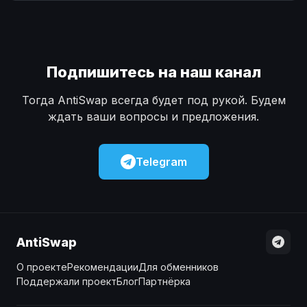
Наличные
Наличные
USD
USD
Наличные
Наличные
KZT
KZT
Подпишитесь на наш канал
Тогда AntiSwap всегда будет под рукой. Будем
ждать ваши вопросы и предложения.
Telegram
AntiSwap
О проекте
Рекомендации
Для обменников
Поддержали проект
Блог
Партнёрка