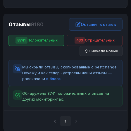
ЮMoney
ЮMoney
RUB
RUB
БАЛАНСЫ КРИПТОБИРЖ
Отзывы
9180
Binance
Binance
Оставить отзыв
RUB
RUB
ИНТЕРНЕТ БАНКИНГ
8741
Положительных
439
Отрицательных
СБЕР
СБЕР
RUB
RUB
Сначала новые
Альфа-Банк
Альфа-Банк
RUB
RUB
Райффайзен
Райффайзен
RUB
RUB
Мы скрыли отзывы, скопированные с bestchange.
ВТБ
ВТБ
RUB
RUB
Почему и как теперь устроены наши отзывы —
рассказали
в блоге
.
Т-Банк
Т-Банк
RUB
RUB
ДЕНЕЖНЫЕ ПЕРЕВОДЫ
Обнаружено 8741 положительных отзывов на
других мониторингах.
ЗК
ЗК
USD
USD
WU
WU
USD
USD
НАЛИЧНЫЕ ДЕНЬГИ
1
Наличные
Наличные
RUB
RUB