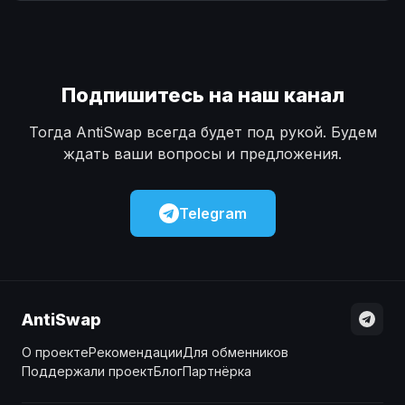
Наличные
Наличные
USD
USD
Наличные
Наличные
KZT
KZT
Подпишитесь на наш канал
Тогда AntiSwap всегда будет под рукой. Будем
ждать ваши вопросы и предложения.
Telegram
AntiSwap
О проекте
Рекомендации
Для обменников
Поддержали проект
Блог
Партнёрка