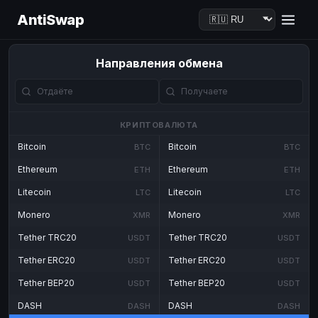
AntiSwap
Направления обмена
КРИПТОВАЛЮТА
Bitcoin
Bitcoin
BTC
BTC
Ethereum
Ethereum
ETH
ETH
Litecoin
Litecoin
LTC
LTC
Monero
Monero
XMR
XMR
Tether TRC20
Tether TRC20
USDT
USDT
Tether ERC20
Tether ERC20
USDT
USDT
Tether BEP20
Tether BEP20
USDT
USDT
DASH
DASH
DASH
DASH