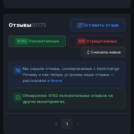
ЮMoney
ЮMoney
RUB
RUB
БАЛАНСЫ КРИПТОБИРЖ
Отзывы
10175
Binance
Binance
Оставить отзыв
RUB
RUB
ИНТЕРНЕТ БАНКИНГ
9762
Положительных
413
Отрицательных
СБЕР
СБЕР
RUB
RUB
Сначала новые
Альфа-Банк
Альфа-Банк
RUB
RUB
Райффайзен
Райффайзен
RUB
RUB
Мы скрыли отзывы, скопированные с bestchange.
ВТБ
ВТБ
RUB
RUB
Почему и как теперь устроены наши отзывы —
рассказали
в блоге
.
Т-Банк
Т-Банк
RUB
RUB
ДЕНЕЖНЫЕ ПЕРЕВОДЫ
Обнаружено 9762 положительных отзывов на
других мониторингах.
ЗК
ЗК
USD
USD
WU
WU
USD
USD
НАЛИЧНЫЕ ДЕНЬГИ
1
Наличные
Наличные
RUB
RUB