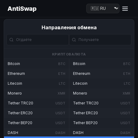
AntiSwap
Направления обмена
КРИПТОВАЛЮТА
Bitcoin
Bitcoin
BTC
BTC
Ethereum
Ethereum
ETH
ETH
Litecoin
Litecoin
LTC
LTC
Monero
Monero
XMR
XMR
Tether TRC20
Tether TRC20
USDT
USDT
Tether ERC20
Tether ERC20
USDT
USDT
Tether BEP20
Tether BEP20
USDT
USDT
DASH
DASH
DASH
DASH