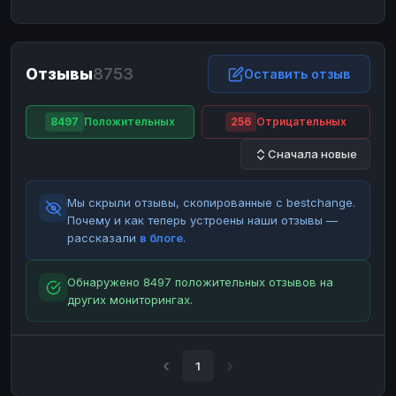
ЮMoney
ЮMoney
RUB
RUB
БАЛАНСЫ КРИПТОБИРЖ
Отзывы
8753
Binance
Binance
Оставить отзыв
RUB
RUB
ИНТЕРНЕТ БАНКИНГ
8497
Положительных
256
Отрицательных
СБЕР
СБЕР
RUB
RUB
Сначала новые
Альфа-Банк
Альфа-Банк
RUB
RUB
Райффайзен
Райффайзен
RUB
RUB
Мы скрыли отзывы, скопированные с bestchange.
ВТБ
ВТБ
RUB
RUB
Почему и как теперь устроены наши отзывы —
рассказали
в блоге
.
Т-Банк
Т-Банк
RUB
RUB
ДЕНЕЖНЫЕ ПЕРЕВОДЫ
Обнаружено 8497 положительных отзывов на
других мониторингах.
ЗК
ЗК
USD
USD
WU
WU
USD
USD
НАЛИЧНЫЕ ДЕНЬГИ
1
Наличные
Наличные
RUB
RUB