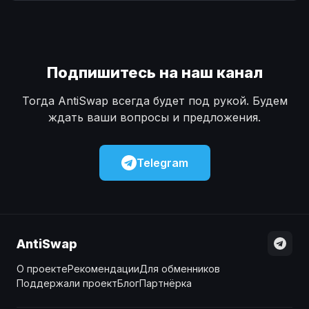
Наличные
Наличные
USD
USD
Наличные
Наличные
KZT
KZT
Подпишитесь на наш канал
Тогда AntiSwap всегда будет под рукой. Будем
ждать ваши вопросы и предложения.
Telegram
AntiSwap
О проекте
Рекомендации
Для обменников
Поддержали проект
Блог
Партнёрка