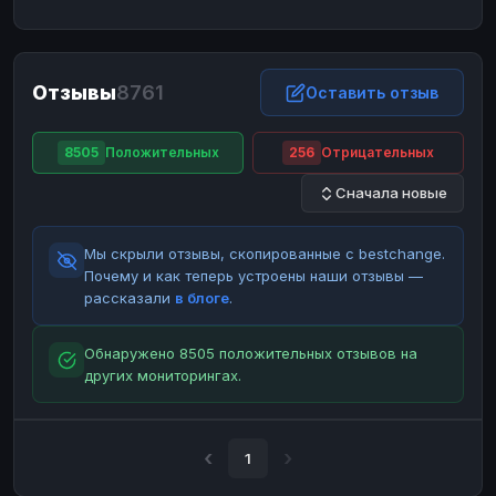
ЮMoney
ЮMoney
RUB
RUB
БАЛАНСЫ КРИПТОБИРЖ
Отзывы
8761
Binance
Binance
Оставить отзыв
RUB
RUB
ИНТЕРНЕТ БАНКИНГ
8505
Положительных
256
Отрицательных
СБЕР
СБЕР
RUB
RUB
Сначала новые
Альфа-Банк
Альфа-Банк
RUB
RUB
Райффайзен
Райффайзен
RUB
RUB
Мы скрыли отзывы, скопированные с bestchange.
ВТБ
ВТБ
RUB
RUB
Почему и как теперь устроены наши отзывы —
рассказали
в блоге
.
Т-Банк
Т-Банк
RUB
RUB
ДЕНЕЖНЫЕ ПЕРЕВОДЫ
Обнаружено 8505 положительных отзывов на
других мониторингах.
ЗК
ЗК
USD
USD
WU
WU
USD
USD
НАЛИЧНЫЕ ДЕНЬГИ
1
Наличные
Наличные
RUB
RUB