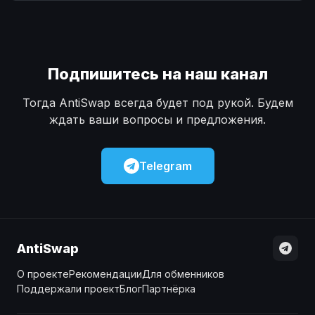
Наличные
Наличные
USD
USD
Наличные
Наличные
KZT
KZT
Подпишитесь на наш канал
Тогда AntiSwap всегда будет под рукой. Будем
ждать ваши вопросы и предложения.
Telegram
AntiSwap
О проекте
Рекомендации
Для обменников
Поддержали проект
Блог
Партнёрка