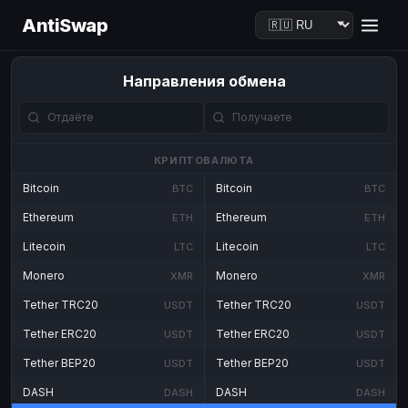
AntiSwap
Направления обмена
КРИПТОВАЛЮТА
Bitcoin
Bitcoin
BTC
BTC
Ethereum
Ethereum
ETH
ETH
Litecoin
Litecoin
LTC
LTC
Monero
Monero
XMR
XMR
Tether TRC20
Tether TRC20
USDT
USDT
Tether ERC20
Tether ERC20
USDT
USDT
Tether BEP20
Tether BEP20
USDT
USDT
DASH
DASH
DASH
DASH