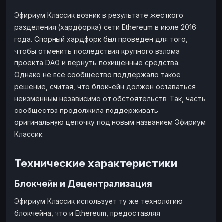
Наличные
Наличные
USD
USD
Эфириум Классик возник в результате жесткого
разделения (хардфорка) сети Ethereum в июле 2016
Наличные
Наличные
KZT
KZT
года. Спорный хардфорк был проведен для того,
чтобы отменить последствия крупного взлома
проекта DAO и вернуть похищенные средства.
Однако не всё сообщество поддержало такое
решение, считая, что блокчейн должен оставаться
неизменным независимо от обстоятельств. Так, часть
сообщества продолжила поддерживать
оригинальную цепочку под новым названием Эфириум
Классик.
Технические характеристики
Блокчейн и Децентрализация
Эфириум Классик использует ту же технологию
блокчейна, что и Ethereum, предоставляя