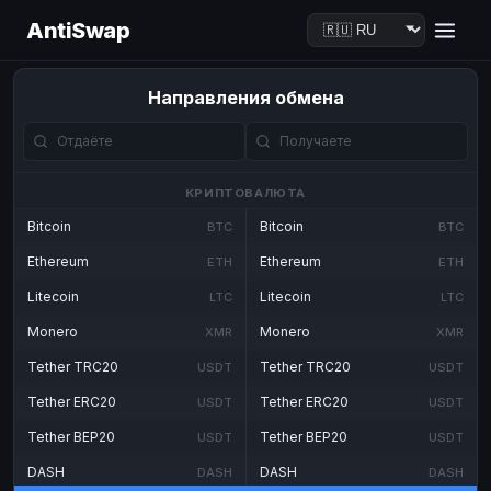
AntiSwap
Направления обмена
КРИПТОВАЛЮТА
Bitcoin
Bitcoin
BTC
BTC
Ethereum
Ethereum
ETH
ETH
Litecoin
Litecoin
LTC
LTC
Monero
Monero
XMR
XMR
Tether TRC20
Tether TRC20
USDT
USDT
Tether ERC20
Tether ERC20
USDT
USDT
Tether BEP20
Tether BEP20
USDT
USDT
DASH
DASH
DASH
DASH