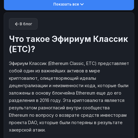
Показать все
Toncoin
Toncoin
TON
TON
Dogecoin
Dogecoin
DOGE
DOGE
В блог
TRX
TRX
TRON
TRON
Bitcoin Cash
Bitcoin Cash
BCH
BCH
Что такое Эфириум Классик
BinanceCoin
BinanceCoin
BEP20
BEP20
(ETC)?
Ether Classic
Ether Classic
ETC
ETC
Эфириум Классик (Ethereum Classic, ETC) представляет
Solana
Solana
SOL
SOL
собой один из важнейших активов в мире
Ripple
Ripple
XRP
XRP
криптовалют, олицетворяющий идеалы
ЭЛЕКТРОННЫЕ ДЕНЬГИ
децентрализации и неизменности кода, которые были
заложены в основу блокчейна Ethereum еще до его
Paxum
Paxum
USD
USD
разделения в 2016 году. Эта криптовалюта является
Perfect Money
Perfect Money
USD
USD
результатом разногласий внутри сообщества
Payoneer
Payoneer
USD
USD
Ethereum по вопросу о возврате средств инвесторам
проекта DAO, которые были потеряны в результате
PayPal
PayPal
USD
USD
хакерской атаки.
Payeer
Payeer
USD
USD