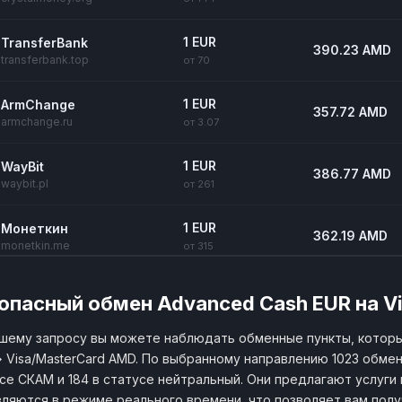
1 EUR
TransferBank
390.23 AMD
transferbank.top
от 70
1 EUR
ArmChange
357.72 AMD
armchange.ru
от 3.07
1 EUR
WayBit
386.77 AMD
waybit.pl
от 261
1 EUR
Монеткин
362.19 AMD
monetkin.me
от 315
1 EUR
Монеткинс
361.9 AMD
опасный обмен Advanced Cash EUR на V
monetkins.com
от 315
шему запросу вы можете наблюдать обменные пункты, котор
1 EUR
60сек
 Visa/MasterCard AMD. По выбранному направлению 1023 обмен
356.2 AMD
60sek.net
от 142
се СКАМ и 184 в статусе нейтральный. Они предлагают услуги 
ляются в режиме реального времени, что позволяет вам пол