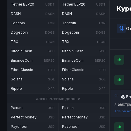
Tether BEP20
Tether BEP20
USDT
USDT
Кур
DASH
DASH
DASH
DASH
Toncoin
Toncoin
TON
TON
О
Dogecoin
Dogecoin
DOGE
DOGE
TRX
TRX
TRON
TRON
Bitcoin Cash
Bitcoin Cash
BCH
BCH
BinanceCoin
BinanceCoin
BEP20
BEP20
Ether Classic
Ether Classic
ETC
ETC
Solana
Solana
SOL
SOL
Ripple
Ripple
XRP
XRP
🚀 P
ЭЛЕКТРОННЫЕ ДЕНЬГИ
⚡ Быстры
Paxum
Paxum
USD
USD
Ads on An
Perfect Money
Perfect Money
USD
USD
Payoneer
Payoneer
USD
USD