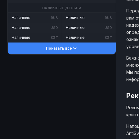
НАЛИЧНЫЕ ДЕНЬГИ
Перед
вам о
Наличные
Наличные
RUB
RUB
надеж
Наличные
Наличные
USD
USD
опред
Наличные
Наличные
KZT
KZT
ознак
урове
Показать все
Важно
множе
Мы по
инфо
Рек
Реком
крипт
Напом
AntiS