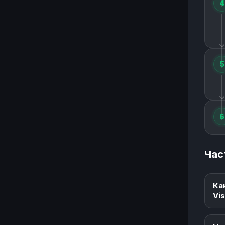
4
5
6
Час
Ка
Vi