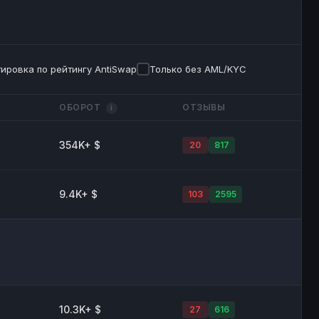
ировка по рейтингу AntiSwap
Только без AML/KYC
ОБОРОТ
ОТЗЫВЫ
i
354K+ $
20
817
9.4K+ $
103
2595
10.3K+ $
27
616