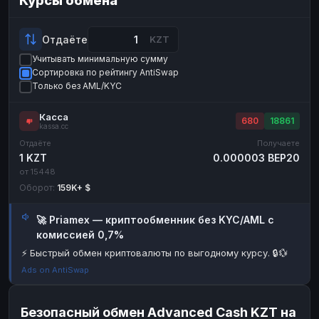
Курсы обмена
Payeer
Payeer
USD
USD
ЮMoney
ЮMoney
RUB
RUB
Отдаёте
KZT
Учитывать минимальную сумму
БАЛАНСЫ КРИПТОБИРЖ
Сортировка по рейтингу AntiSwap
Binance
Binance
RUB
RUB
Только без AML/KYC
ИНТЕРНЕТ БАНКИНГ
Касса
680
18861
kassa.cc
СБЕР
СБЕР
RUB
RUB
Отдаёте
Получаете
Альфа-Банк
Альфа-Банк
RUB
RUB
1 KZT
0.000003 BEP20
от 15448
Райффайзен
Райффайзен
RUB
RUB
Оборот:
159K+ $
ВТБ
ВТБ
RUB
RUB
🚀 Priamex — криптообменник без KYC/AML с
Т-Банк
Т-Банк
RUB
RUB
комиссией 0,7%
ДЕНЕЖНЫЕ ПЕРЕВОДЫ
⚡ Быстрый обмен криптовалюты по выгодному курсу. 🔒💱
ЗК
ЗК
USD
USD
Ads on AntiSwap
WU
WU
USD
USD
Безопасный обмен Advanced Cash KZT на
НАЛИЧНЫЕ ДЕНЬГИ