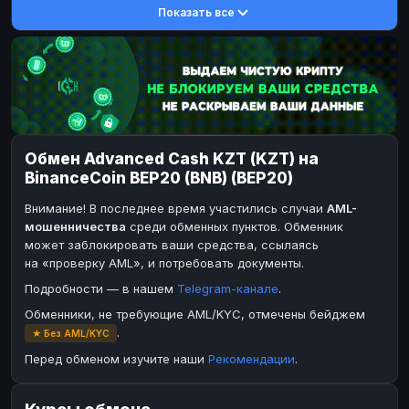
Показать все
DASH
DASH
DASH
DASH
Toncoin
Toncoin
TON
TON
Dogecoin
Dogecoin
DOGE
DOGE
TRX
TRX
TRON
TRON
Bitcoin Cash
Bitcoin Cash
BCH
BCH
Обмен Advanced Cash KZT (KZT) на
BinanceCoin
Ether Classic
BEP20
ETC
BinanceCoin BEP20 (BNB) (BEP20)
Ether Classic
Solana
ETC
SOL
Внимание! В последнее время участились случаи
AML-
Solana
Ripple
SOL
XRP
мошенничества
среди обменных пунктов. Обменник
может заблокировать ваши средства, ссылаясь
Ripple
XRP
на «проверку AML», и потребовать документы.
ЭЛЕКТРОННЫЕ ДЕНЬГИ
Подробности — в нашем
Telegram-канале
.
Paxum
Paxum
USD
USD
Обменники, не требующие AML/KYC, отмечены бейджем
.
★ Без AML/KYC
Perfect Money
Perfect Money
USD
USD
Перед обменом изучите наши
Рекомендации
.
Payoneer
Payoneer
USD
USD
PayPal
PayPal
USD
USD