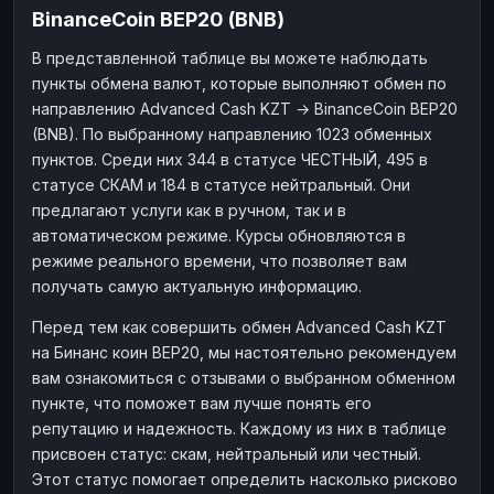
BinanceCoin BEP20 (BNB)
Наличные
Наличные
RUB
RUB
В представленной таблице вы можете наблюдать
Наличные
Наличные
USD
USD
пункты обмена валют, которые выполняют обмен по
Наличные
Наличные
KZT
KZT
направлению Advanced Cash KZT → BinanceCoin BEP20
(BNB). По выбранному направлению 1023 обменных
пунктов. Среди них 344 в статусе ЧЕСТНЫЙ, 495 в
статусе СКАМ и 184 в статусе нейтральный. Они
предлагают услуги как в ручном, так и в
автоматическом режиме. Курсы обновляются в
режиме реального времени, что позволяет вам
получать самую актуальную информацию.
Перед тем как совершить обмен Advanced Cash KZT
на Бинанс коин BEP20, мы настоятельно рекомендуем
вам ознакомиться с отзывами о выбранном обменном
пункте, что поможет вам лучше понять его
репутацию и надежность. Каждому из них в таблице
присвоен статус: скам, нейтральный или честный.
Этот статус помогает определить насколько рисково