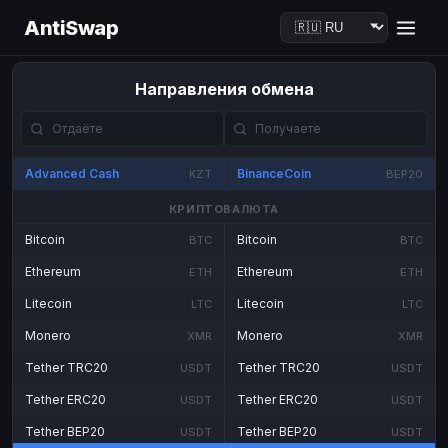
AntiSwap
Направления обмена
Advanced Cash
BinanceCoin
KZT
BEP20
КРИПТОВАЛЮТА
Bitcoin
Bitcoin
BTC
BTC
Ethereum
Ethereum
ETH
ETH
Litecoin
Litecoin
LTC
LTC
Monero
Monero
XMR
XMR
Tether TRC20
Tether TRC20
USDT
USDT
Tether ERC20
Tether ERC20
USDT
USDT
Tether BEP20
Tether BEP20
USDT
USDT